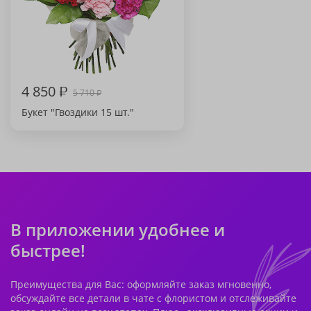
4 850
₽
5 710
₽
Букет "Гвоздики 15 шт."
В приложении удобнее и
быстрее!
Преимущества для Вас: оформляйте заказ мгновенно,
обсуждайте все детали в чате с флористом и отслеживайте