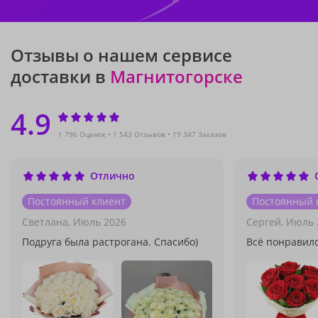
Отзывы о нашем сервисе
доставки в
Магнитогорске
4.9
1 796 Оценок
1 543 Отзывов
19 347 Заказов
Отлично
Постоянный клиент
Постоянный 
Светлана,
Июль 2026
Сергей,
Июль 
Подруга была растрогана. Спасибо)
Всё понравил