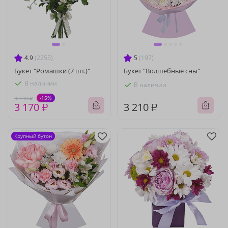
4.9
(2255)
5
(197)
Букет "Ромашки (7 шт.)"
Букет "Волшебные сны"
В наличии
В наличии
-15%
3 730 ₽
3 170 ₽
3 210 ₽
Крупный бутон