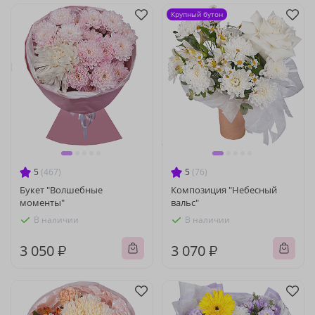
Крупный бутон
5
(467)
5
(76)
Букет "Волшебные
Композиция "Небесный
моменты"
вальс"
В наличии
В наличии
3 050 ₽
3 070 ₽