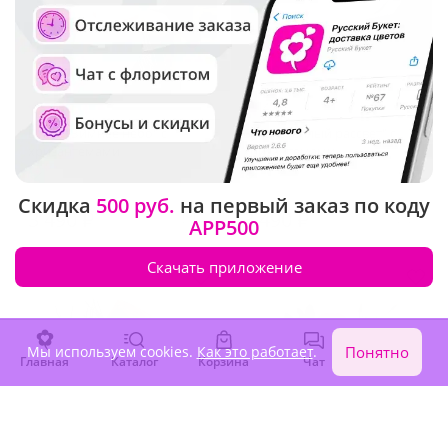
4.8
(33)
4.9
(44)
Букет "Зимнее небо" с
Букет "Теплый рассвет" с
хризантемами
хризантемами
В наличии
В наличии
Скидка
500 руб.
на первый заказ по коду
3 490 ₽
3 490 ₽
APP500
Скачать приложение
Мы используем cookies.
Как это работает
.
Понятно
Главная
Каталог
Корзина
Чат
Войти