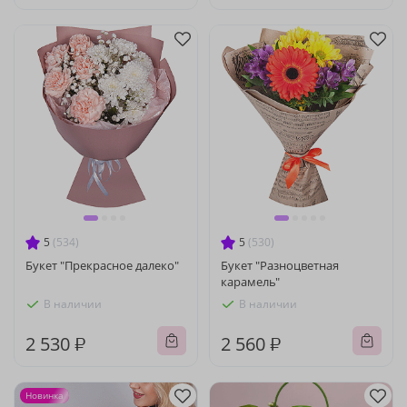
5
(534)
5
(530)
Букет "Прекрасное далеко"
Букет "Разноцветная
карамель"
В наличии
В наличии
2 530 ₽
2 560 ₽
Новинка