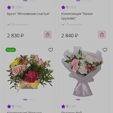
5
(339)
5
(233)
Букет "Мгновения счастья"
Композиция "Белое
кружево"
В наличии
В наличии
2 830 ₽
2 840 ₽
Акция
5
(706)
5
(167)
Композиция "Нежное
Подарок фей