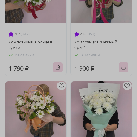
4.7
(342)
4.8
(352)
Композиция "Солнце в
Композиция "Нежный
сумке"
бриз"
В наличии
В наличии
1 790 ₽
1 900 ₽