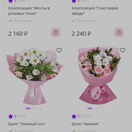
5
(266)
5
(547)
Композиция "Мечты в
Композиция "Счастливая
розовых тонах"
звезда"
В наличии
В наличии
2 160 ₽
2 240 ₽
5
(734)
5
(2535)
Букет "Нежный сон"
Букет "Амалия"
В наличии
В наличии