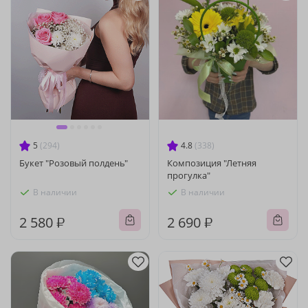
5
(294)
4.8
(338)
Букет "Розовый полдень"
Композиция "Летняя
прогулка"
В наличии
В наличии
2 580 ₽
2 690 ₽