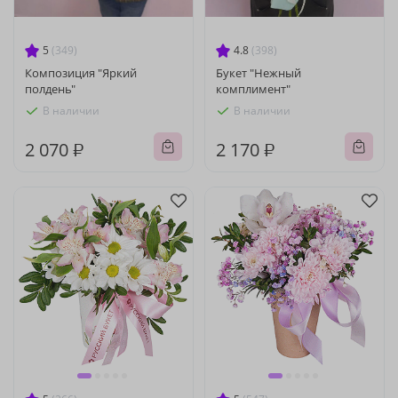
5
(349)
4.8
(398)
Композиция "Яркий
Букет "Нежный
полдень"
комплимент"
В наличии
В наличии
2 070 ₽
2 170 ₽