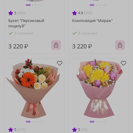
5
(443)
4.9
(300)
Букет "Персиковый
Композиция "Мираж"
поцелуй"
В наличии
В наличии
3 220 ₽
3 220 ₽
5
(215)
5
(72)