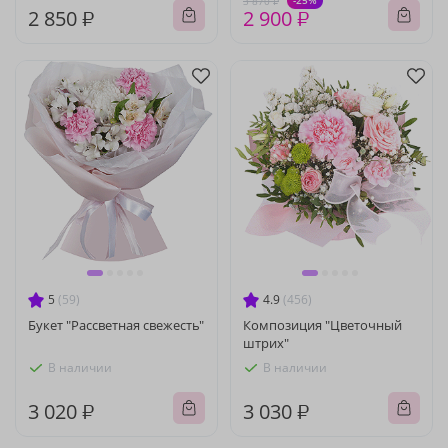
-25%
3 870 ₽
2 850 ₽
2 900 ₽
5
(59)
4.9
(456)
Букет "Рассветная свежесть"
Композиция "Цветочный
штрих"
В наличии
В наличии
3 020 ₽
3 030 ₽