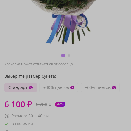
Упаковка может отличаться от образца
Выберите размер букета:
Стандарт
+30% цветов
+60% цветов
6 100
₽
6 780
₽
-10%
Размер:
50
×
40
см
В наличии