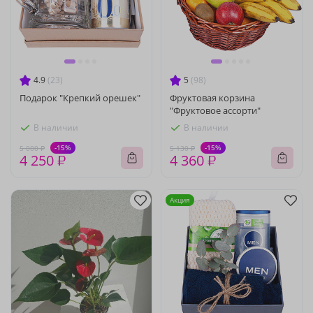
4.9
(23)
5
(98)
Подарок "Крепкий орешек"
Фруктовая корзина
"Фруктовое ассорти"
В наличии
В наличии
-15%
-15%
5 000 ₽
5 130 ₽
4 250 ₽
4 360 ₽
Акция