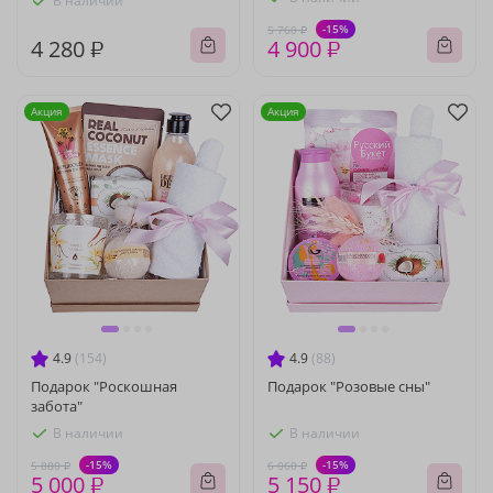
В наличии
-15%
5 760 ₽
4 280 ₽
4 900 ₽
Акция
Акция
4.9
(154)
4.9
(88)
Подарок "Роскошная
Подарок "Розовые сны"
забота"
В наличии
В наличии
-15%
-15%
5 880 ₽
6 060 ₽
5 000 ₽
5 150 ₽