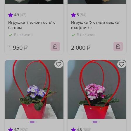
4.9
(47)
5
(54)
Игрушка "Лесной гость" с
Игрушка "Уютный мишка"
бантом
в кофточке
В наличии
В наличии
1 950 ₽
2 000 ₽
4.7
(920)
4.8
(880)