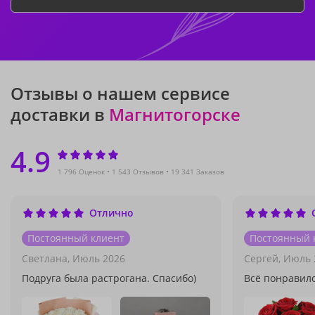
Отзывы о нашем сервисе
доставки в
Магнитогорске
4.9
1 796 Оценок
1 543 Отзывов
19 341 Заказов
Отлично
Постоянный клиент
Постоянный 
Светлана,
Июль 2026
Сергей,
Июль 
Подруга была растрогана. Спасибо)
Всё понравил