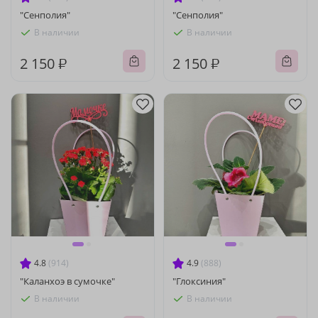
"Сенполия"
"Сенполия"
В наличии
В наличии
2 150 ₽
2 150 ₽
4.8
(914)
4.9
(888)
"Каланхоэ в сумочке"
"Глоксиния"
В наличии
В наличии