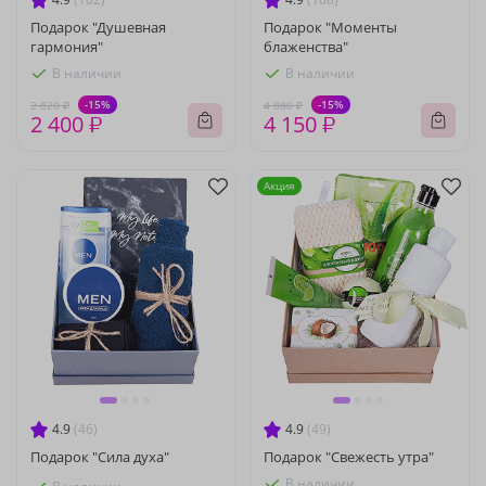
Подарок "Душевная
Подарок "Моменты
гармония"
блаженства"
В наличии
В наличии
-15%
-15%
2 820 ₽
4 880 ₽
2 400 ₽
4 150 ₽
Акция
4.9
(46)
4.9
(49)
Подарок "Сила духа"
Подарок "Свежесть утра"
В наличии