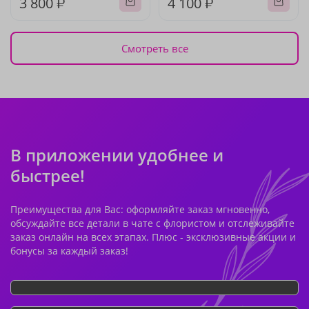
3 800 ₽
4 100 ₽
Смотреть все
В приложении удобнее и
быстрее!
Преимущества для Вас: оформляйте заказ мгновенно,
обсуждайте все детали в чате с флористом и отслеживайте
заказ онлайн на всех этапах. Плюс - эксклюзивные акции и
бонусы за каждый заказ!