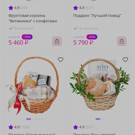
4.9
(84)
4.9
(631)
Фруктовая корзина
Подарок "Лучший повод"
"Витаминка" с конфетами
В наличии
В наличии
-15%
-15%
6 420 ₽
6 810 ₽
5 460 ₽
5 790 ₽
4.9
(324)
4.9
(267)
Подарок "Сладкая пауза"
Подарок "Бон аппети!"