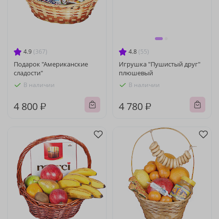
4.9
(367)
4.8
(55)
Подарок "Американские
Игрушка "Пушистый друг"
сладости"
плюшевый
В наличии
В наличии
4 800 ₽
4 780 ₽