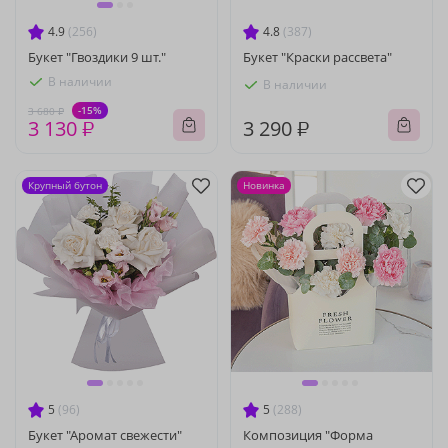
4.9
(256)
4.8
(387)
Букет "Гвоздики 9 шт."
Букет "Краски рассвета"
В наличии
В наличии
-15%
3 680 ₽
3 130 ₽
3 290 ₽
Крупный бутон
Новинка
5
(96)
5
(288)
Букет "Аромат свежести"
Композиция "Форма