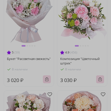
5
(59)
4.9
(456)
Букет "Рассветная свежесть"
Композиция "Цветочный
штрих"
В наличии
В наличии
3 020 ₽
3 030 ₽