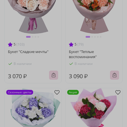
5
(103)
5
(79)
Букет "Сладкие мечты"
Букет "Теплые
воспоминания"
В наличии
В наличии
3 070 ₽
3 090 ₽
Сезонные цветы
Акция