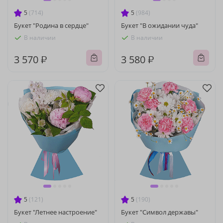
5
(714)
5
(984)
Букет "Родина в сердце"
Букет "В ожидании чуда"
В наличии
В наличии
3 570 ₽
3 580 ₽
5
(121)
5
(190)
Букет "Летнее настроение"
Букет "Символ державы"