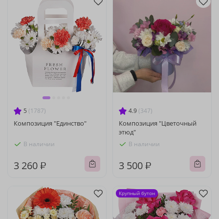
5
(1787)
4.9
(347)
Композиция "Единство"
Композиция "Цветочный
этюд"
В наличии
В наличии
3 260 ₽
3 500 ₽
Крупный бутон