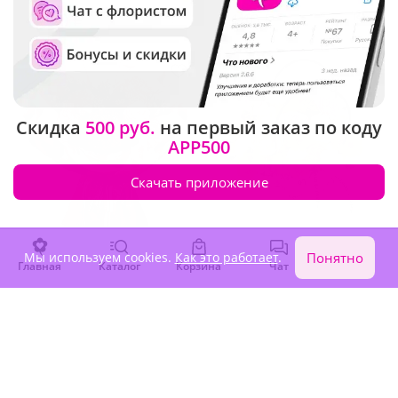
4 050 ₽
4 140 ₽
Акция
Скидка
500 руб.
на первый заказ по коду
APP500
Скачать приложение
Мы используем cookies.
Как это работает
.
Понятно
Главная
Каталог
Корзина
Чат
Войти
5
(41)
5
(577)
Букет "Закатная нежность"
Композиция "Эхо весны"
В наличии
В наличии
-25%
5 550 ₽
4 140 ₽
4 160 ₽