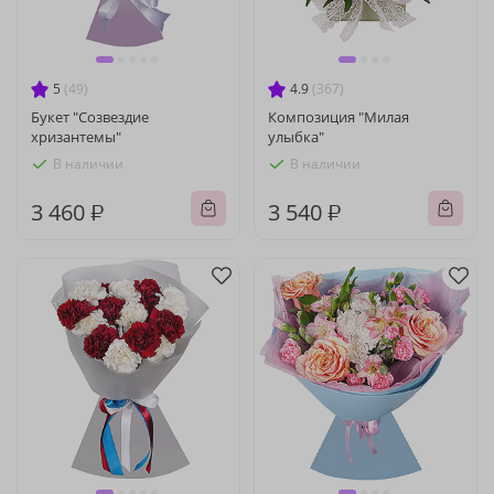
5
(49)
4.9
(367)
Букет "Созвездие
Композиция "Милая
хризантемы"
улыбка"
В наличии
В наличии
3 460 ₽
3 540 ₽