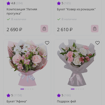
4.8
(334)
5
(165)
Композиция "Летняя
Букет "Ковер из ромашек"
прогулка"
В наличии
В наличии
2 690 ₽
2 610 ₽
5
(1158)
5
(166)
Букет "Афина"
Подарок фей