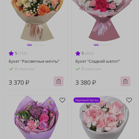
5
(159)
5
(462)
Букет "Рассветные мечты"
Букет "Сладкий шепот"
В наличии
В наличии
3 370 ₽
3 380 ₽
Крупный бутон