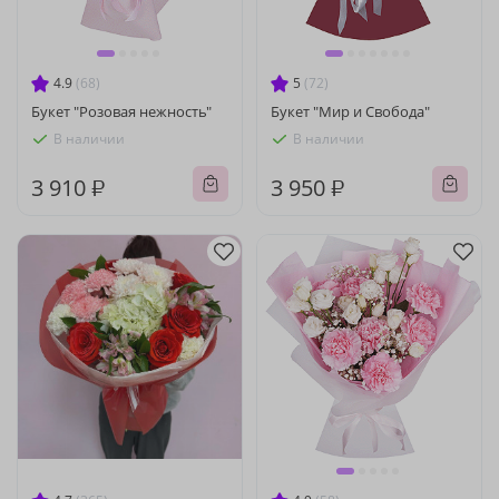
4.9
(68)
5
(72)
Букет "Розовая нежность"
Букет "Мир и Свобода"
В наличии
В наличии
3 910 ₽
3 950 ₽