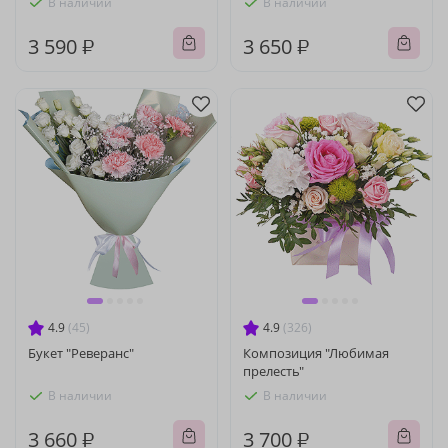
В наличии
В наличии
3 590 ₽
3 650 ₽
4.9
(45)
4.9
(326)
Букет "Реверанс"
Композиция "Любимая
прелесть"
В наличии
В наличии
3 660 ₽
3 700 ₽