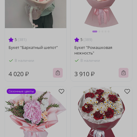
5
(381)
5
(389)
Букет "Бархатный шепот"
Букет "Ромашковая
нежность"
В наличии
В наличии
4 020 ₽
3 910 ₽
Сезонные цветы