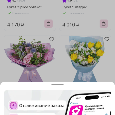
4.7
(365)
4.9
(58)
Букет "Яркое облако"
Букет "Глазурь"
В наличии
В наличии
4 170 ₽
4 010 ₽
5
(76)
4.8
(46)
Букет "Сказочная фантазия"
Букет "Лучики весны"
В наличии
В наличии