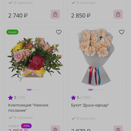
В наличии
В наличии
2 740 ₽
2 850 ₽
Акция
5
(706)
5
(1790)
Композиция "Нежное
Букет "Душа народа"
послание"
В наличии
В наличии
-15%
3 350 ₽