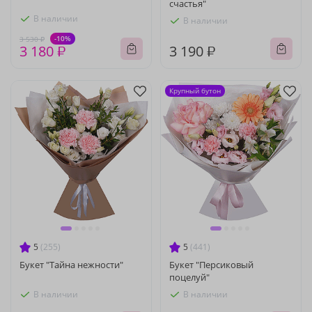
счастья"
В наличии
В наличии
-10%
3 530 ₽
3 180 ₽
3 190 ₽
Крупный бутон
5
(255)
5
(441)
Букет "Тайна нежности"
Букет "Персиковый
поцелуй"
В наличии
В наличии