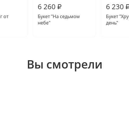
6 260
6 230
₽
г от
Букет "На седьмом
Букет "Хр
небе"
день"
Вы смотрели