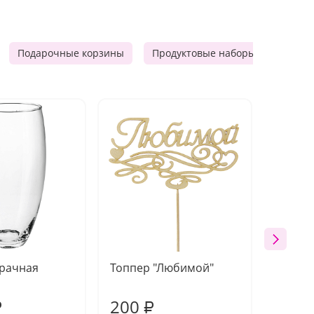
Подарочные корзины
Продуктовые наборы
Мужск
зрачная
Топпер "Любимой"
Открыт
работы
200
210
₽
₽