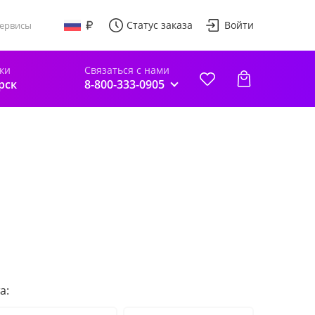
Статус заказа
Войти
ервисы
ки
Связаться с нами
рск
8-800-333-0905
а: