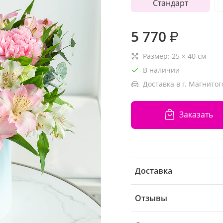
Стандарт
5 770
₽
Размер:
25
×
40
см
В наличии
Доставка в г. Магнитог
Заказать
Доставка
Отзывы