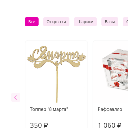
Все
Открытки
Шарики
Вазы
Топпер "8 марта"
Раффаэлло
350
1 060
₽
₽