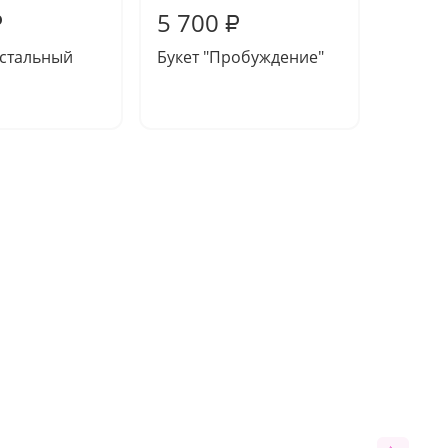
5 700
5 55
₽
₽
устальный
Букет "Пробуждение"
Букет 