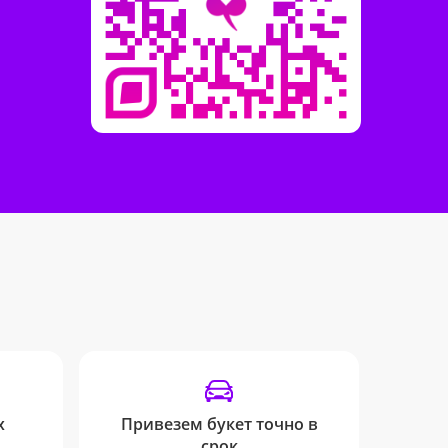
х
Привезем букет точно в
Инф
срок