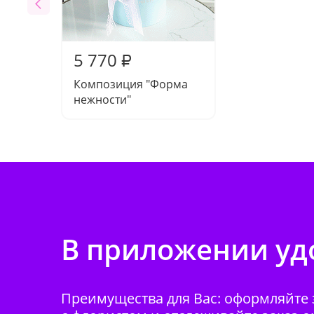
5 770
₽
Композиция "Форма
нежности"
В приложении удо
Преимущества для Вас: оформляйте з