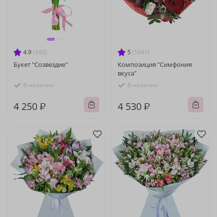
4.9
(340)
5
(1641)
Букет "Созвездие"
Композиция "Симфония
вкуса"
В наличии
В наличии
4 250 ₽
4 530 ₽