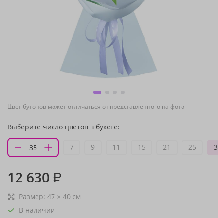
Цвет бутонов может отличаться от представленного на фото
Выберите число цветов в букете:
7
9
11
15
21
25
3
12 630
₽
Размер:
47
×
40
см
В наличии