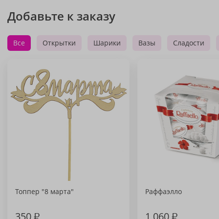
Добавьте к заказу
Все
Открытки
Шарики
Вазы
Сладости
Топпер "8 марта"
Раффаэлло
350
₽
1 060
₽