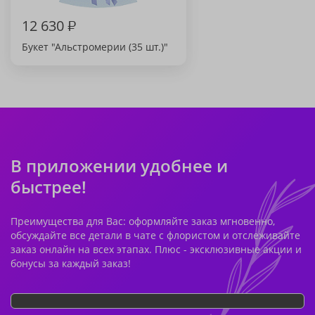
12 630
₽
Букет "Альстромерии (35 шт.)"
В приложении удобнее и
быстрее!
Преимущества для Вас: оформляйте заказ мгновенно,
обсуждайте все детали в чате с флористом и отслеживайте
заказ онлайн на всех этапах. Плюс - эксклюзивные акции и
бонусы за каждый заказ!