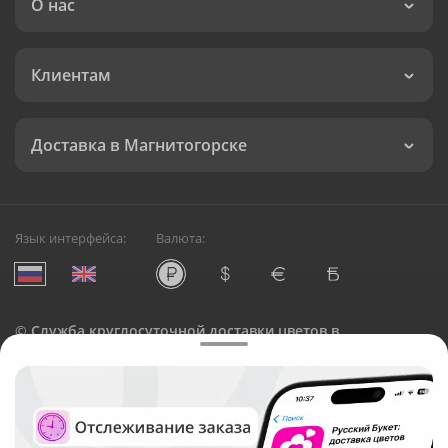
О нас
Клиентам
Доставка в Магнитогорске
Язык интерфейса:
Валюта:
©
Служба круглосуточной доставки цветов в
Магнитогорске
Русский Букет, 2026
Общество с ограниченной ответственностью «Технология»
ОГРН: 1195476081745, ИНН: 5410081997
Юридический адрес: г. Новосибирск, ул. Ипподромская,