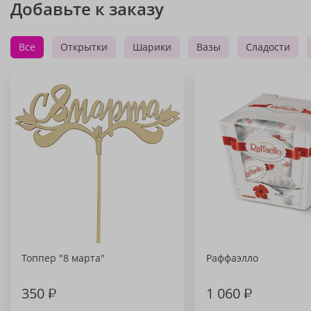
Добавьте к заказу
Все
Открытки
Шарики
Вазы
Сладости
Топпер "8 марта"
Раффаэлло
350
₽
1 060
₽