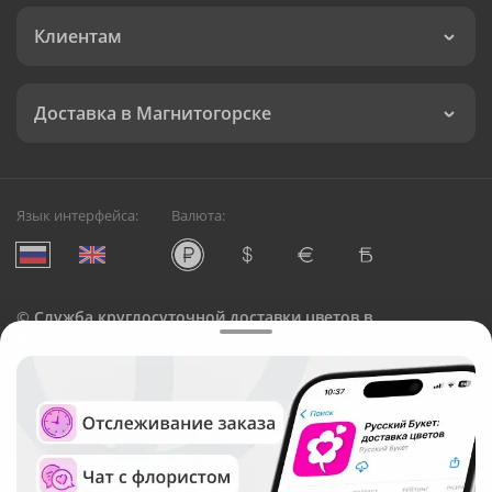
Клиентам
Доставка в Магнитогорске
Язык интерфейса:
Валюта:
©
Служба круглосуточной доставки цветов в
Магнитогорске
Русский Букет, 2026
Общество с ограниченной ответственностью «Технология»
ОГРН: 1195476081745, ИНН: 5410081997
Юридический адрес: г. Новосибирск, ул. Ипподромская,
д.42, оф. 3