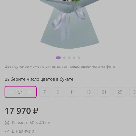
Цвет бутонов может отличаться от представленного на фото
Выберите число цветов в букете:
7
9
11
15
21
25
3
17 970
₽
Размер:
50
×
40
см
В наличии