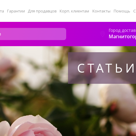
та
Гарантии
Для продавцов
Корп. клиентам
Контакты
Помощь
С
Город достав
Магнитого
СТАТЬИ