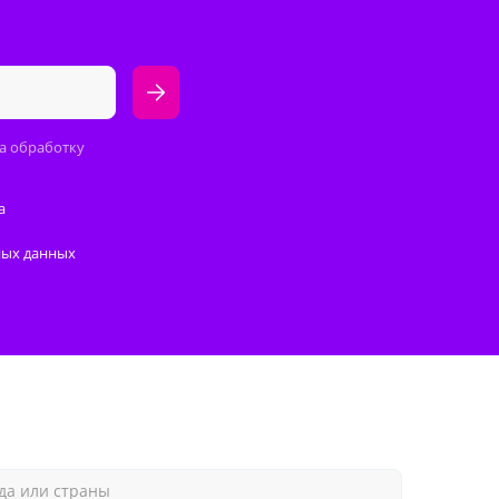
а обработку
а
ных данных
да или страны