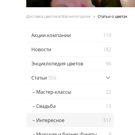
Доставка цветов в Магнитогорске
Статьи о цветах
Акции компании
110
Новости
182
Энциклопедия цветов
96
Статьи
556
– Мастер-классы
22
– Свадьба
13
– Интересное
317
– Мужские и бизнес-букеты
9