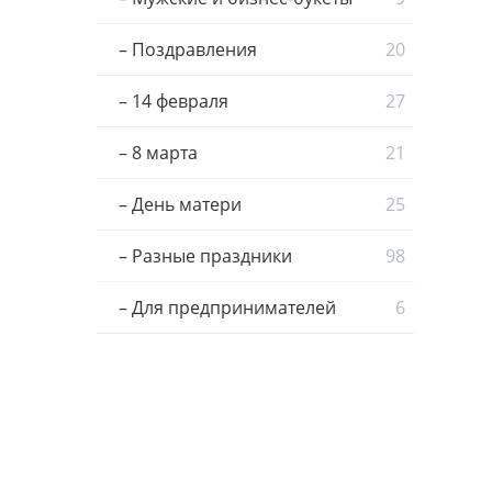
– Поздравления
20
– 14 февраля
27
– 8 марта
21
– День матери
25
– Разные праздники
98
– Для предпринимателей
6