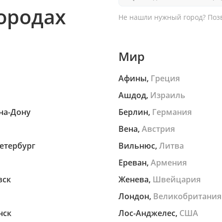
городах
Не нашли нужный город?
Позв
Мир
Афины,
Греция
Ашдод,
Израиль
на-Дону
Берлин,
Германия
Вена,
Австрия
етербург
Вильнюс,
Литва
Ереван,
Армения
вск
Женева,
Швейцария
Лондон,
Великобритания
нск
Лос-Анджелес,
США