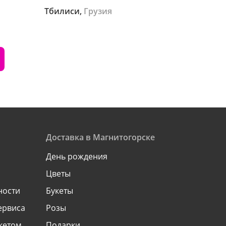
Тбилиси,
Грузия
Доставка в Магнитогорске
День рождения
Цветы
ности
Букеты
ервиса
Розы
укетом
Подарки