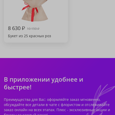
8 630
₽
10 150
₽
Букет из 25 красных роз
В приложении удобнее и
быстрее!
Преимущества для Вас: оформляйте заказ мгновенно,
обсуждайте все детали в чате с флористом и отслеживайте
заказ онлайн на всех этапах. Плюс - эксклюзивные акции и
бонусы за каждый заказ!