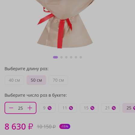
Выберите длину роз:
40 см
50 см
70 см
Выберите число роз в букете:
9
11
15
21
25
8 630
₽
10 150
₽
-15%