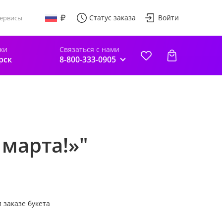
Статус заказа
Войти
ервисы
ки
Связаться с нами
рск
8-800-333-0905
 марта!»"
 заказе букета