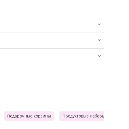
Подарочные корзины
Продуктовые наборы
Мужск