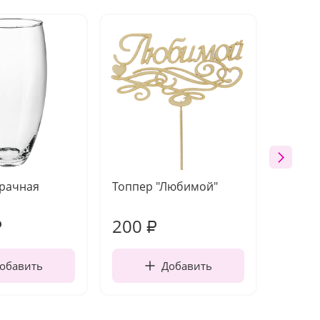
зрачная
Топпер "Любимой"
Открыт
работы
200
210
₽
₽
обавить
Добавить