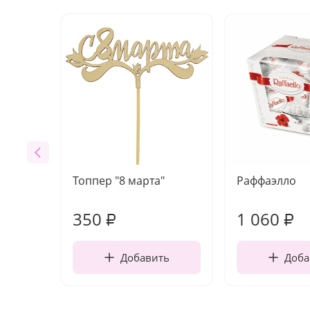
Топпер "8 марта"
Раффаэлло
350
1 060
₽
₽
Добавить
Доба