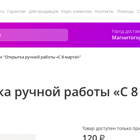
та
Гарантии
Для продавцов
Корп. клиентам
Контакты
Помощь
С
Город достав
Магнитого
к "Открытка ручной работы «С 8 марта!»"
а ручной работы «С 8
Товар доступен только при
120
₽