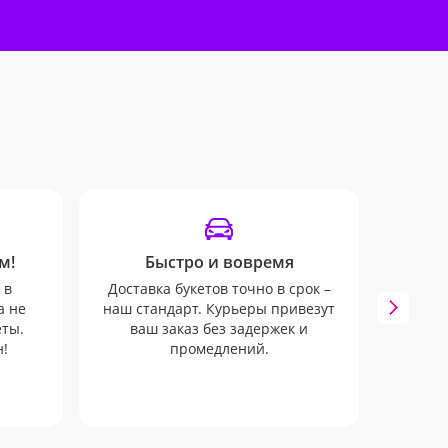
м!
Быстро и вовремя
SM
 в
Доставка букетов точно в срок –
Мы бу
а не
наш стандарт. Курьеры привезут
всех 
еты.
ваш заказ без задержек и
через
!
промедлений.