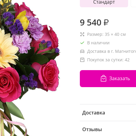
Стандарт
9 540
₽
Размер:
35
×
40
см
В наличии
Доставка в г. Магнитог
Покупок за сутки:
42
Заказать
Доставка
Отзывы