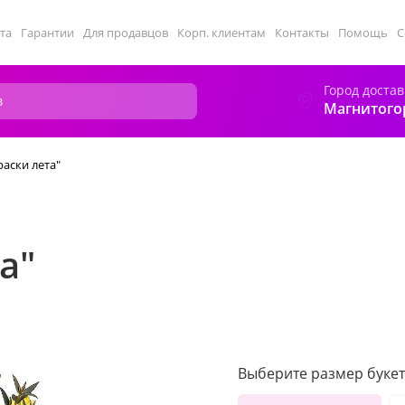
та
Гарантии
Для продавцов
Корп. клиентам
Контакты
Помощь
С
Город достав
Магнитого
раски лета"
а"
Выберите размер букет