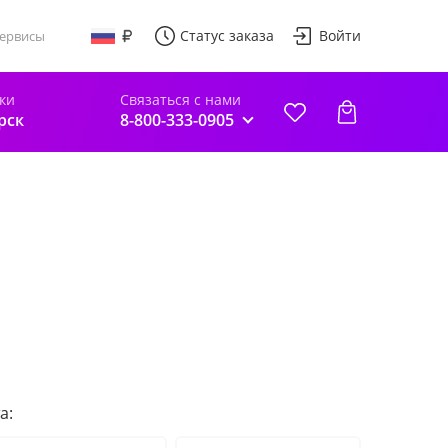
Статус заказа
Войти
ервисы
ки
Связаться с нами
рск
8-800-333-0905
а: