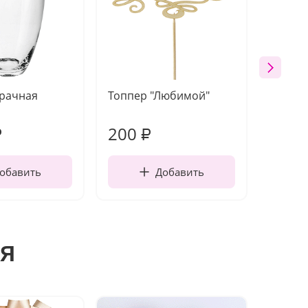
зрачная
Топпер "Любимой"
Открыт
работы
200
210
₽
₽
обавить
Добавить
я