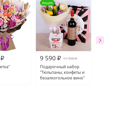
Акция
Хит п
9 590
9 39
₽
₽
11 990
₽
етка"
Подарочный набор
Букет 
"Тюльпаны, конфеты и
безалкогольное вино"