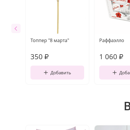
Топпер "8 марта"
Раффаэлло
350
1 060
₽
₽
Добавить
Доба