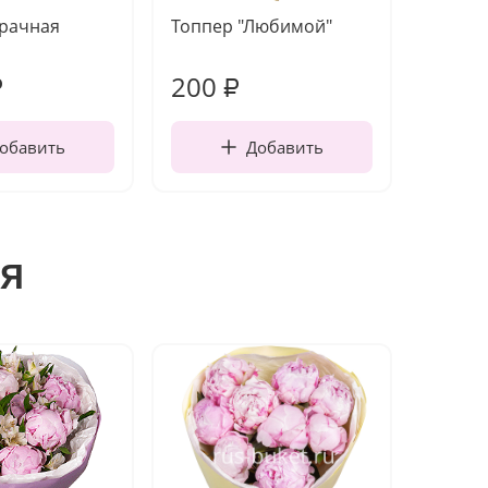
зрачная
Топпер "Любимой"
Открыт
работы
200
210
₽
₽
обавить
Добавить
я