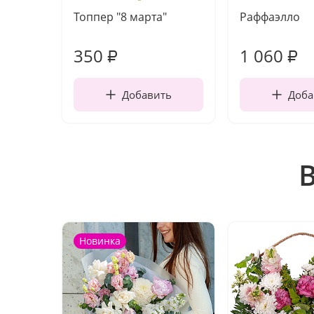
Топпер "8 марта"
Раффаэлло
350
1 060
₽
₽
Добавить
Доба
Новинка