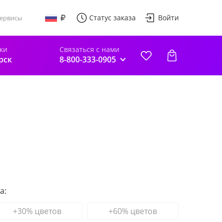
Статус заказа
Войти
ервисы
ки
Связаться с нами
рск
8-800-333-0905
а:
+30% цветов
+60% цветов