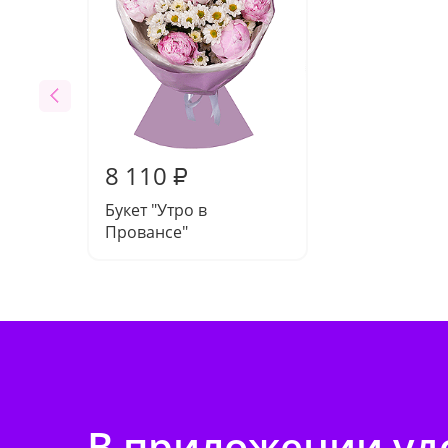
8 110
₽
Букет "Утро в
Провансе"
В приложении удо