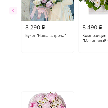
8 290
8 490
₽
₽
Букет "Наша встреча"
Композиция
"Малиновый 