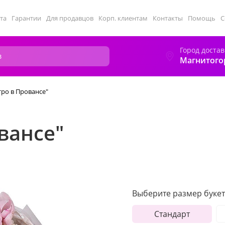
та
Гарантии
Для продавцов
Корп. клиентам
Контакты
Помощь
С
Город достав
Магнитого
тро в Провансе"
вансе"
Выберите размер букет
Стандарт