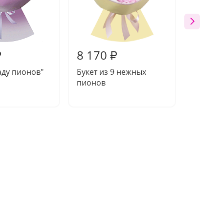
8 170
8 69
₽
₽
саду пионов"
Букет из 9 нежных
Подар
пионов
"Цвето
кофе и