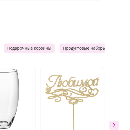
Подарочные корзины
Продуктовые наборы
Мужск