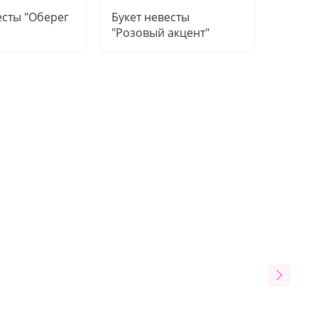
есты "Оберег
Букет невесты
Букет 
"Розовый акцент"
"Семей