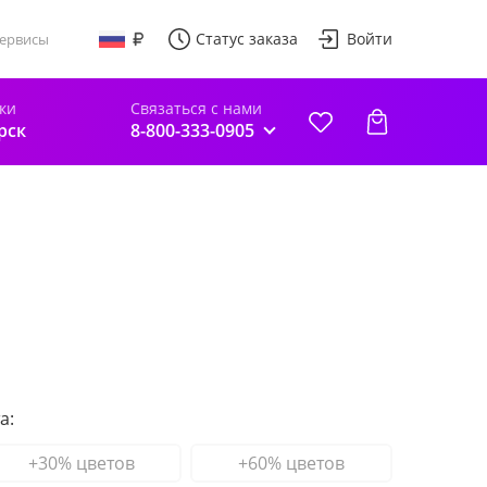
Статус заказа
Войти
ервисы
ки
Связаться с нами
рск
8-800-333-0905
а:
+30% цветов
+60% цветов