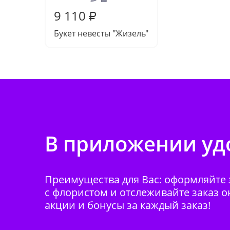
9 110
₽
Букет невесты "Жизель"
В приложении удо
Преимущества для Вас: оформляйте з
с флористом и отслеживайте заказ о
акции и бонусы за каждый заказ!