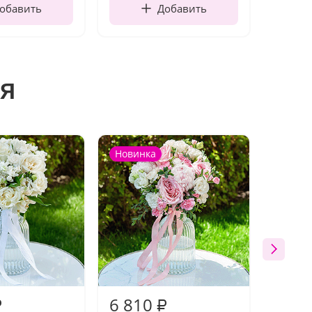
обавить
Добавить
я
Новинка
Новин
6 810
5 71
₽
₽