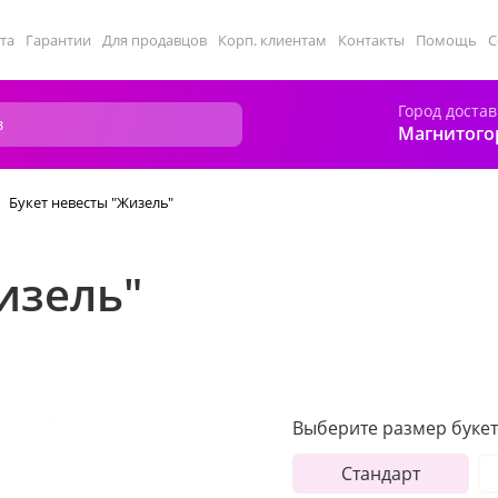
та
Гарантии
Для продавцов
Корп. клиентам
Контакты
Помощь
С
Город достав
Магнитого
Букет невесты "Жизель"
изель"
Выберите размер букет
Стандарт