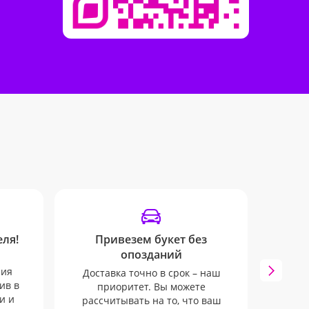
ля!
Привезем букет без
опозданий
ния
Доставка точно в срок – наш
Опов
ив в
приоритет. Вы можете
пом
и и
рассчитывать на то, что ваш
заказ.