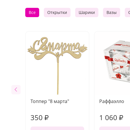
Все
Открытки
Шарики
Вазы
Топпер "8 марта"
Раффаэлло
350
1 060
₽
₽