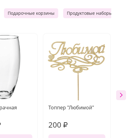
Подарочные корзины
Продуктовые наборы
Мужск
зрачная
Топпер "Любимой"
Открыт
работы
200
210
₽
₽