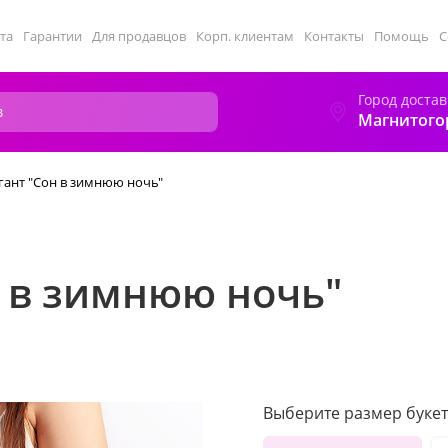
та
Гарантии
Для продавцов
Корп. клиентам
Контакты
Помощь
С
Город достав
Магнитого
гант "Сон в зимнюю ночь"
н в зимнюю ночь"
Выберите размер букет