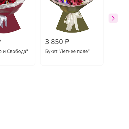
3 850
3 45
₽
₽
р и Свобода"
Букет "Летнее поле"
Букет 
цветов