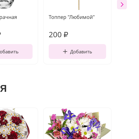
зрачная
Топпер "Любимой"
Открыт
работы
200
210
₽
₽
обавить
Добавить
я