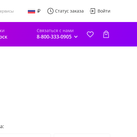
Статус заказа
Войти
ервисы
ки
Связаться с нами
рск
8-800-333-0905
а: