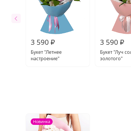
3 590
3 590
₽
₽
Букет "Летнее
Букет "Луч с
настроение"
золотого"
Новинка