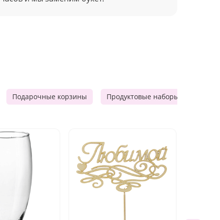
Подарочные корзины
Продуктовые наборы
Мужск