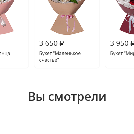
3 650
3 950
₽
олнца
Букет "Маленькое
Букет "Ми
счастье"
Вы смотрели