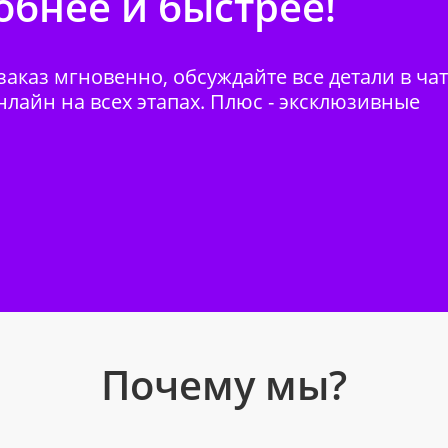
бнее и быстрее!
аказ мгновенно, обсуждайте все детали в ча
нлайн на всех этапах. Плюс - эксклюзивные
Почему мы?