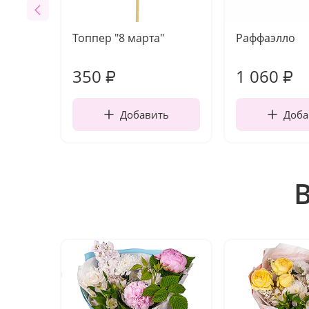
Топпер "8 марта"
Раффаэлло
350
1 060
₽
₽
Добавить
Доба