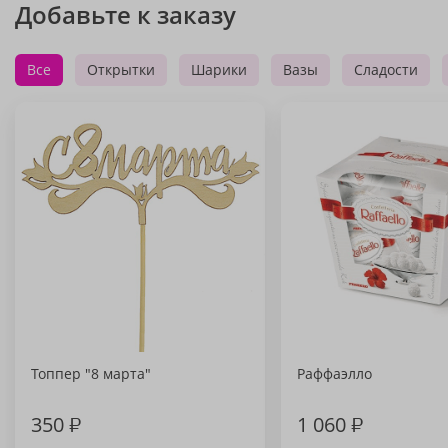
Добавьте к заказу
Все
Открытки
Шарики
Вазы
Сладости
Топпер "8 марта"
Раффаэлло
350
₽
1 060
₽