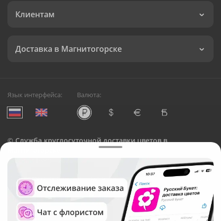
Клиентам
Доставка в Магнитогорске
Язык интерфейса:
Валюта:
©
Служба круглосуточной доставки цветов в
Магнитогорске
Русский Букет, 2026
Общество с ограниченной ответственностью «Технология»
ОГРН: 1195476081745, ИНН: 5410081997
Юридический адрес: г. Новосибирск, ул. Ипподромская,
д.42, оф. 3