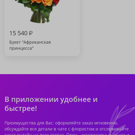
15 540
₽
Букет "Африканская
принцесса"
В приложении удобнее и
быстрее!
Преимущества для Вас: оформляйте заказ мгновенно,
обсуждайте все детали в чате с флористом и отслеживайте
заказ онлайн на всех этапах. Плюс - эксклюзивные акции и