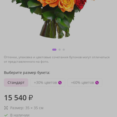
Оттенки, упаковка и цветовые сочетания бутонов могут отличаться
от представленного на фото.
Выберите размер букета:
Стандарт
+30% цветов
+60% цветов
15 540
₽
Размер:
35
×
35
см
В наличии