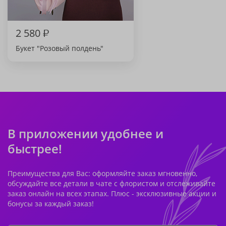
2 580
₽
Букет "Розовый полдень"
В приложении удобнее и
быстрее!
Преимущества для Вас: оформляйте заказ мгновенно,
обсуждайте все детали в чате с флористом и отслеживайте
заказ онлайн на всех этапах. Плюс - эксклюзивные акции и
бонусы за каждый заказ!