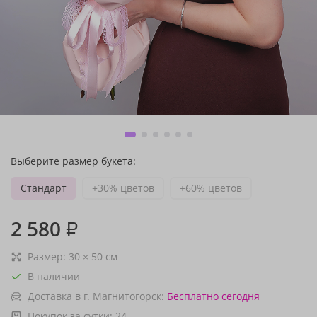
Выберите размер букета:
Стандарт
+30% цветов
+60% цветов
2 580
₽
Размер:
30
×
50
см
В наличии
Доставка в г. Магнитогорск:
Бесплатно
сегодня
Покупок за сутки:
24