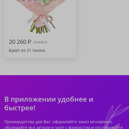
20 260
₽
23 840
₽
Букет из 21 пиона
В приложении удобнее и
быстрее!
Преимущества для Вас: оформляйте заказ мгновенно,
обсуждайте все детали в чате с флористом и отслеживайте