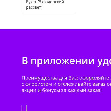
Букет "Эквадорский
рассвет"
В приложении удо
Преимущества для Вас: оформляйте з
с флористом и отслеживайте заказ о
акции и бонусы за каждый заказ!