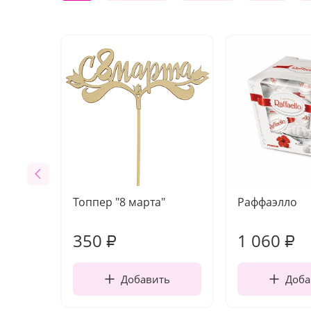
Топпер "8 марта"
Раффаэлло
350
1 060
₽
₽
Добавить
Доба