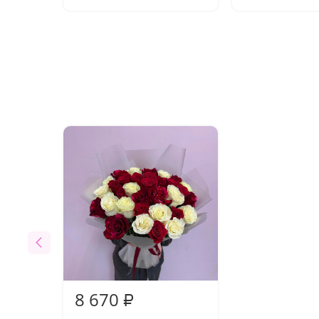
8 670
₽