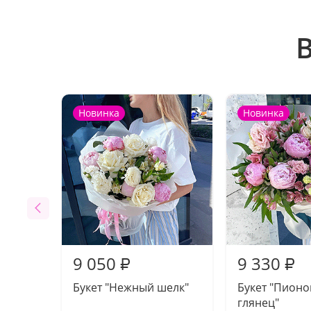
Новинка
Новинка
9 050
9 330
₽
₽
Букет "Нежный шелк"
Букет "Пион
глянец"