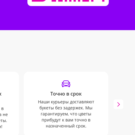
х
Точно в срок
У
Наши курьеры доставляют
Наши
букеты без задержек. Мы
SM
 в
гарантируем, что цветы
отслеж
а не
прибудут к вам точно в
еты.
назначенный срок.
!