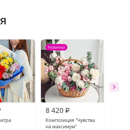
я
Новинка
Новин
8 420
9 33
₽
₽
литра
Композиция "Чувства
Букет 
на максимум"