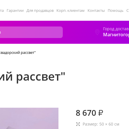
та
Гарантии
Для продавцов
Корп. клиентам
Контакты
Помощь
С
Город достав
Магнитого
квадорский рассвет"
ий рассвет"
8 670
₽
Размер:
50
×
60
см