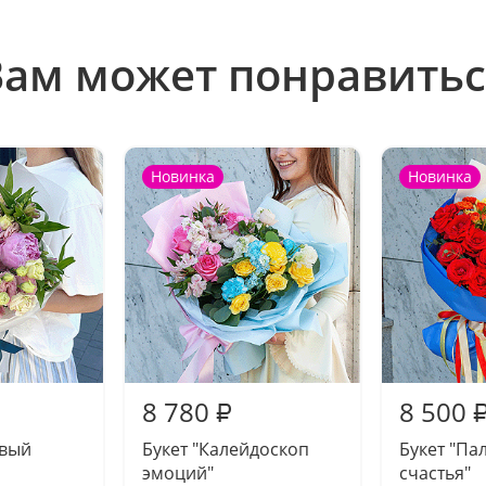
Вам может понравитьс
Новинка
Новинка
8 780
8 500
₽
овый
Букет "Калейдоскоп
Букет "Па
эмоций"
счастья"