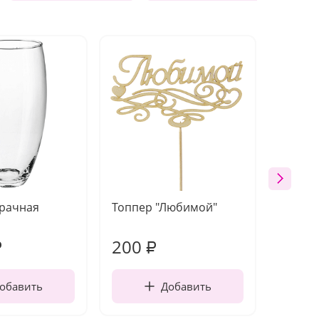
зрачная
Топпер "Любимой"
Открыт
работы
200
210
₽
₽
обавить
Добавить