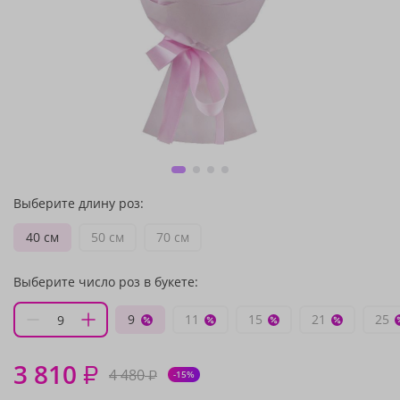
Выберите длину роз:
40 см
50 см
70 см
Выберите число роз в букете:
9
11
15
21
25
3 810
₽
4 480
₽
-15%