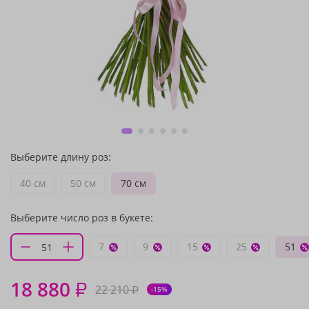
Выберите длину роз:
40 см
50 см
70 см
Выберите число роз в букете:
7
9
15
25
51
18 880
₽
22 210
₽
-15%