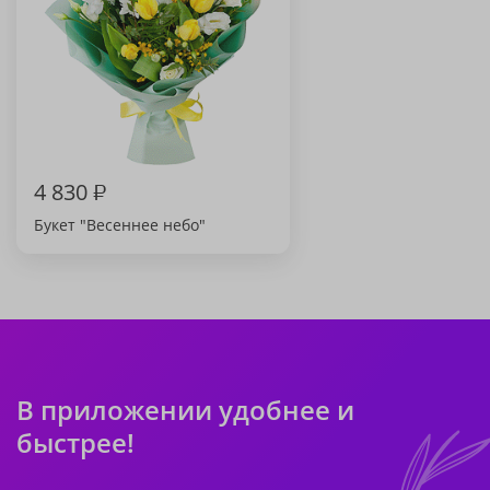
4 830
₽
Букет "Весеннее небо"
В приложении удобнее и
быстрее!