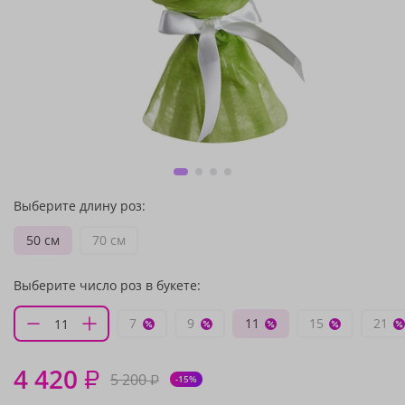
Выберите длину роз:
50 см
70 см
Выберите число роз в букете:
7
9
11
15
21
4 420
₽
5 200
₽
-15%