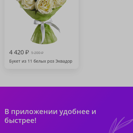
4 420
₽
5 200
₽
Букет из 11 белых роз Эквадор
В приложении удобнее и
быстрее!