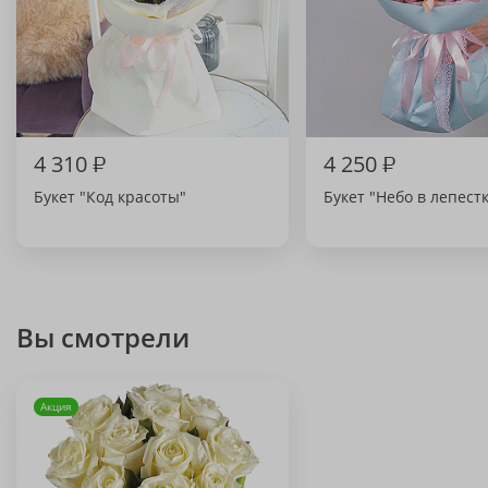
4 310
₽
4 250
₽
Букет "Код красоты"
Букет "Небо в лепест
Вы смотрели
Акция