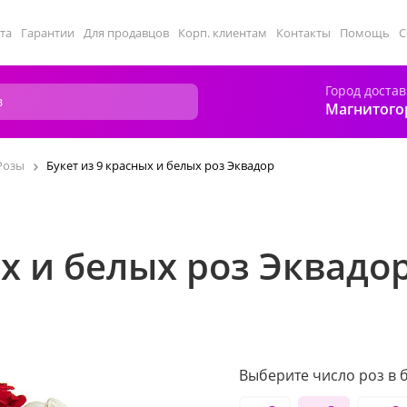
та
Гарантии
Для продавцов
Корп. клиентам
Контакты
Помощь
С
Город достав
Магнитого
Розы
Букет из 9 красных и белых роз Эквадор
ых и белых роз Эквадо
Выберите число роз в б