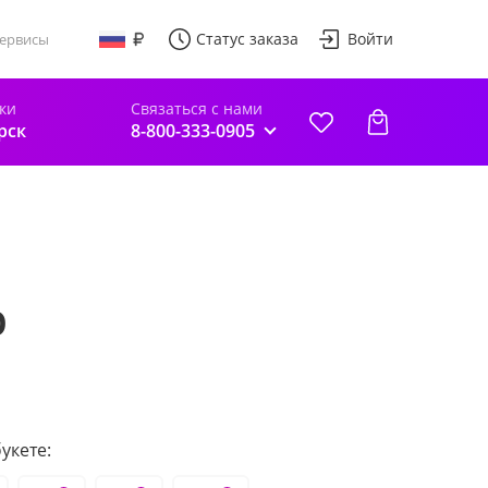
Статус заказа
Войти
ервисы
ки
Связаться с нами
рск
8-800-333-0905
р
укете: