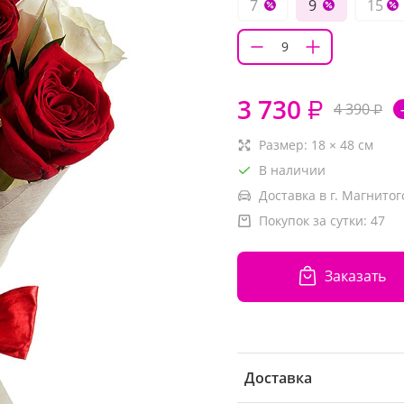
7
9
15
3 730
₽
4 390
₽
Размер:
18
×
48
см
В наличии
Доставка в г. Магнитог
Покупок за сутки:
47
Заказать
Доставка