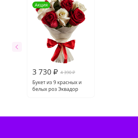
Акция
3 730
₽
4 390
₽
Букет из 9 красных и
белых роз Эквадор