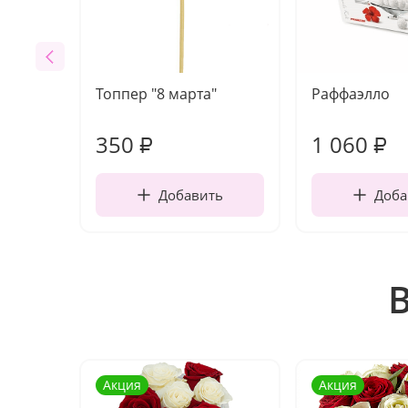
Топпер "8 марта"
Раффаэлло
350
1 060
₽
₽
Добавить
Доба
Акция
Акция