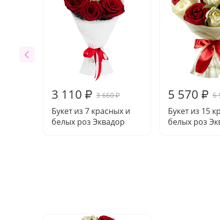
3 110
5 570
₽
₽
3 660
6 
₽
Букет из 7 красных и
Букет из 15 к
белых роз Эквадор
белых роз Эк