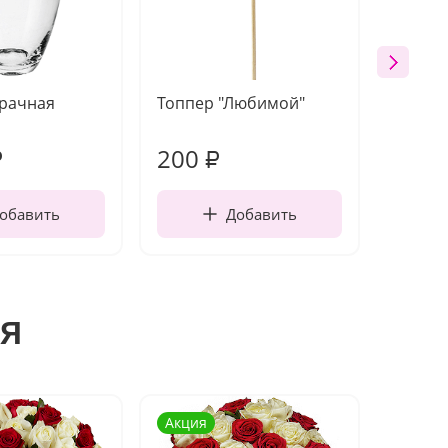
зрачная
Топпер "Любимой"
Открыт
работы
200
210
₽
₽
обавить
Добавить
я
Акция