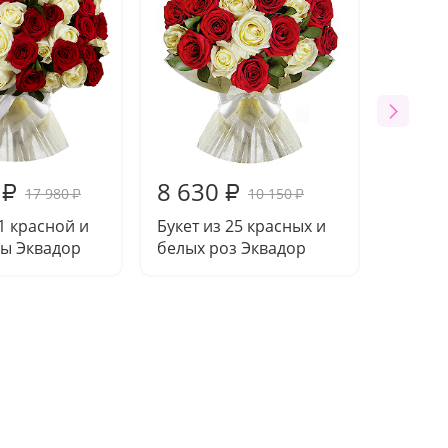
8 630
₽
₽
17 980
10 150
₽
₽
51 красной и
Букет из 25 красных и
зы Эквадор
белых роз Эквадор