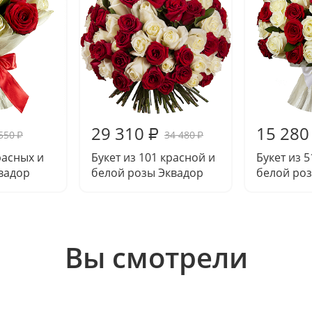
29 310
15 280
₽
550
34 480
₽
₽
расных и
Букет из 101 красной и
Букет из 
вадор
белой розы Эквадор
белой ро
Вы смотрели