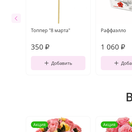
Топпер "8 марта"
Раффаэлло
350
1 060
₽
₽
Добавить
Доба
Акция
Акция