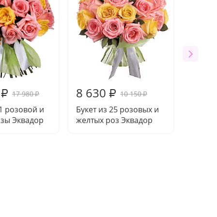
8 630
₽
₽
17 980
10 150
₽
₽
51 розовой и
Букет из 25 розовых и
озы Эквадор
желтых роз Эквадор