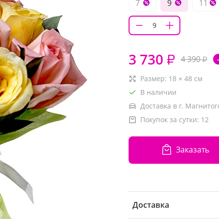
7
9
11
3 730
₽
4 390
₽
Размер:
18
×
48
см
В наличии
Доставка в г. Магнитог
Покупок за сутки:
12
Заказать
Доставка