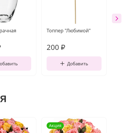
зрачная
Топпер "Любимой"
Открыт
работы
200
210
₽
₽
обавить
Добавить
я
Акция