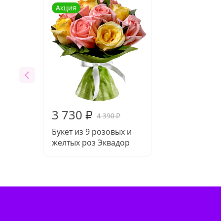
Акция
3 730
₽
4 390
₽
Букет из 9 розовых и
желтых роз Эквадор