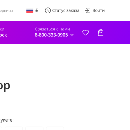
Статус заказа
Войти
ервисы
ки
Связаться с нами
рск
8-800-333-0905
ор
укете: