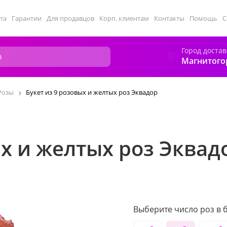
та
Гарантии
Для продавцов
Корп. клиентам
Контакты
Помощь
С
Город достав
Магнитого
Розы
Букет из 9 розовых и желтых роз Эквадор
ых и желтых роз Эквад
Выберите число роз в б