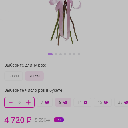
Выберите длину роз:
50 см
70 см
Выберите число роз в букете:
7
9
11
15
25
4 720
₽
5 550
₽
-15%