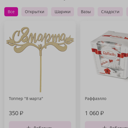
Все
Открытки
Шарики
Вазы
Сладости
Топпер "8 марта"
Раффаэлло
350
₽
1 060
₽