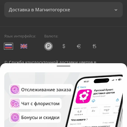
Доставка в Магнитогорске
Язык интерфейса:
Валюта:
©
Служба круглосуточной доставки цветов в
Магнитогорске
Русский Букет, 2026
Общество с ограниченной ответственностью «Технология»
ОГРН: 1195476081745, ИНН: 5410081997
Юридический адрес: г. Новосибирск, ул. Ипподромская,
д.42, оф. 3
Рейтинг Русского букета