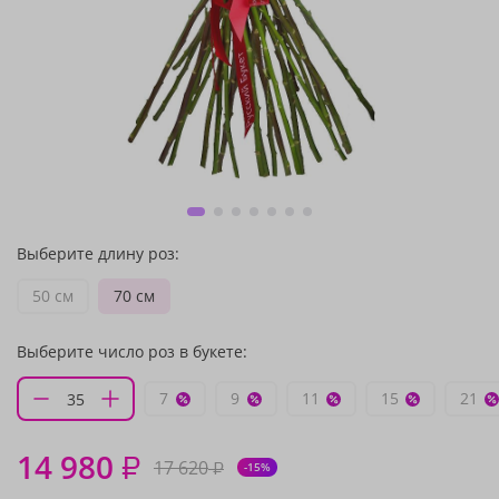
Выберите длину роз:
50 см
70 см
Выберите число роз в букете:
7
9
11
15
21
14 980
₽
17 620
₽
-15%