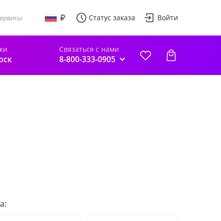
Статус заказа
Войти
ервисы
ки
Связаться с нами
рск
8-800-333-0905
а: