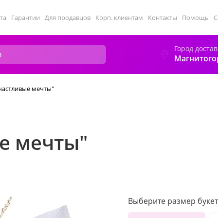
та
Гарантии
Для продавцов
Корп. клиентам
Контакты
Помощь
С
Город достав
Магнитого
Счастливые мечты"
е мечты"
Выберите размер букет