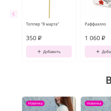
Топпер "8 марта"
Раффаэлло
350
1 060
₽
₽
Добавить
Доба
Новинка
Новинка