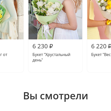
6 230
6 220
₽
г от
Букет "Хрустальный
Букет "Ве
день"
Вы смотрели