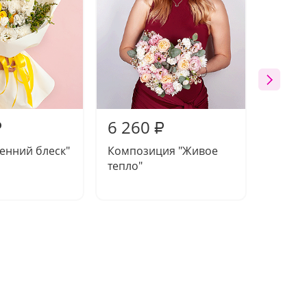
6 260
6 73
₽
₽
сенний блеск"
Композиция "Живое
Букет 
тепло"