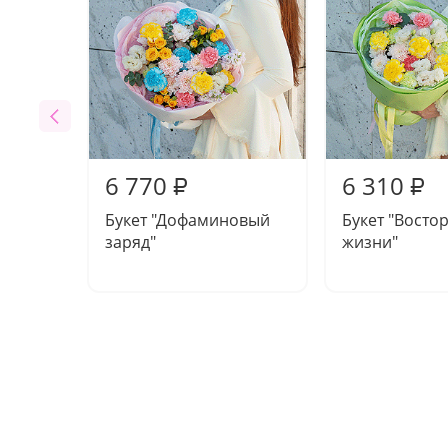
6 770
6 310
₽
₽
Букет "Дофаминовый
Букет "Востор
заряд"
жизни"