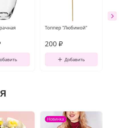
зрачная
Топпер "Любимой"
Открыт
работы
200
210
₽
₽
обавить
Добавить
я
Новинка