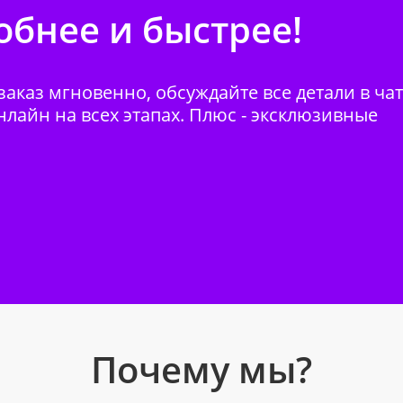
бнее и быстрее!
аказ мгновенно, обсуждайте все детали в ча
нлайн на всех этапах. Плюс - эксклюзивные
Почему мы?