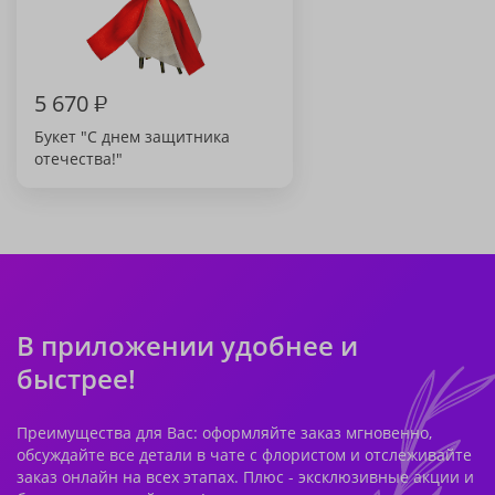
5 670
₽
Букет "С днем защитника
отечества!"
В приложении удобнее и
быстрее!
Преимущества для Вас: оформляйте заказ мгновенно,
обсуждайте все детали в чате с флористом и отслеживайте
заказ онлайн на всех этапах. Плюс - эксклюзивные акции и