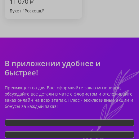
11 070
₽
Букет "Роскошь"
В приложении удобнее и
быстрее!
Преимущества для Вас: оформляйте заказ мгновенно,
обсуждайте все детали в чате с флористом и отслеживайте
заказ онлайн на всех этапах. Плюс - эксклюзивные акции и
бонусы за каждый заказ!