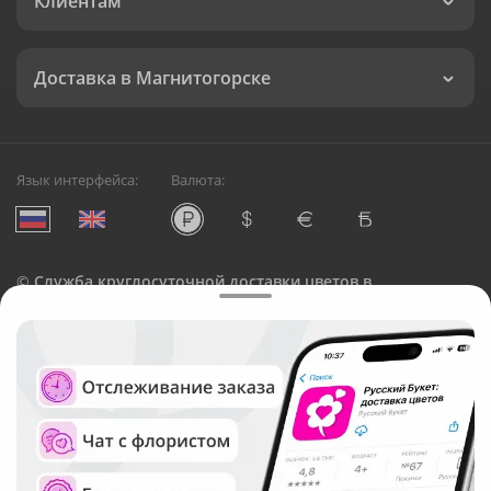
Клиентам
Доставка в Магнитогорске
Язык интерфейса:
Валюта:
©
Служба круглосуточной доставки цветов в
Магнитогорске
Русский Букет, 2026
Общество с ограниченной ответственностью «Технология»
ОГРН: 1195476081745, ИНН: 5410081997
Юридический адрес: г. Новосибирск, ул. Ипподромская,
д.42, оф. 3
Рейтинг Русского букета