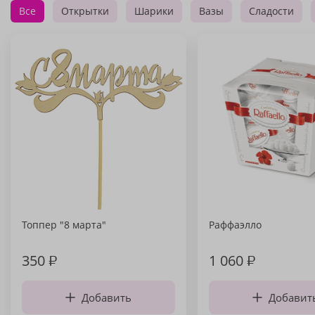
Все
Открытки
Шарики
Вазы
Сладости
Топпер "8 марта"
Раффаэлло
350
₽
1 060
₽
Добавить
Добавит