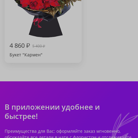
4 860
₽
5 400
₽
Букет "Кармен"
В приложении удобнее и
быстрее!
Преимущества для Вас: оформляйте заказ мгновенно,
обсуждайте все детали в чате с флористом и отслеживайте