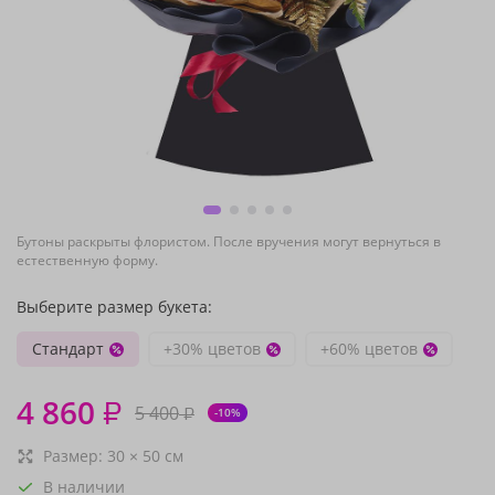
Бутоны раскрыты флористом. После вручения могут вернуться в
естественную форму.
Выберите размер букета:
Стандарт
+30% цветов
+60% цветов
4 860
₽
5 400
₽
-10%
Размер:
30
×
50
см
В наличии