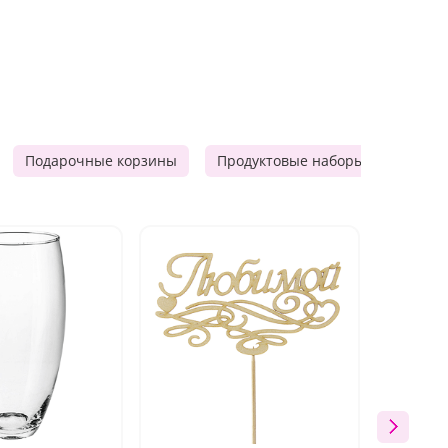
Подарочные корзины
Продуктовые наборы
Мужск