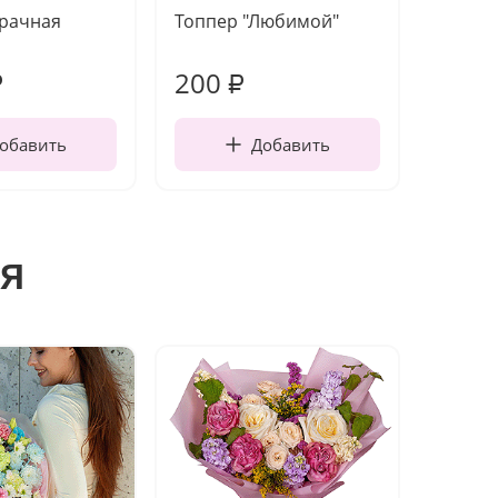
зрачная
Топпер "Любимой"
Открыт
работы
200
210
₽
₽
обавить
Добавить
я