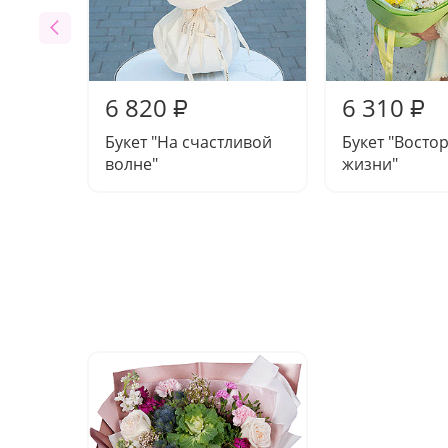
6 820
6 310
₽
₽
Букет "На счастливой
Букет "Востор
волне"
жизни"