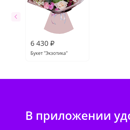
6 430
₽
Букет "Экзотика"
В приложении удо