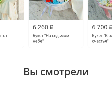
6 260
6 700
₽
г от
Букет "На седьмом
Букет "В 
небе"
счастья"
Вы смотрели