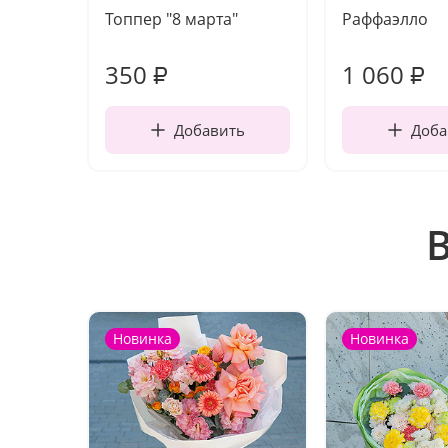
Топпер "8 марта"
Раффаэлло
350
1 060
₽
₽
Добавить
Доба
Новинка
Новинка