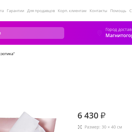
та
Гарантии
Для продавцов
Корп. клиентам
Контакты
Помощь
С
Город достав
Магнитого
кзотика"
6 430
₽
Размер:
30
×
40
см