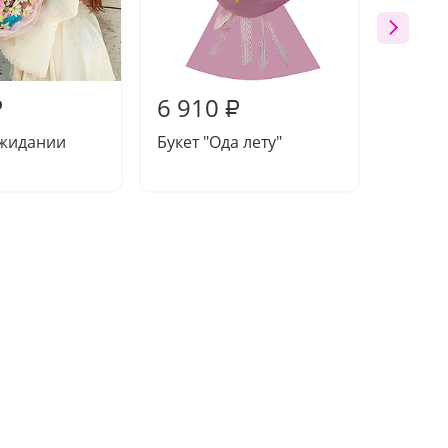
6 910
6 77
₽
₽
ожидании
Букет "Ода лету"
Букет 
пионо