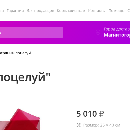
та
Гарантии
Для продавцов
Корп. клиентам
Контакты
Помощь
С
Город достав
Магнитого
Багряный поцелуй"
поцелуй"
5 010
₽
Размер:
25
×
40
см