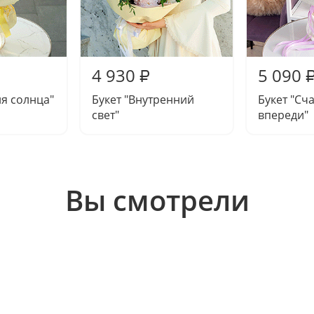
4 930
5 090
₽
ия солнца"
Букет "Внутренний
Букет "Сч
свет"
впереди"
Вы смотрели