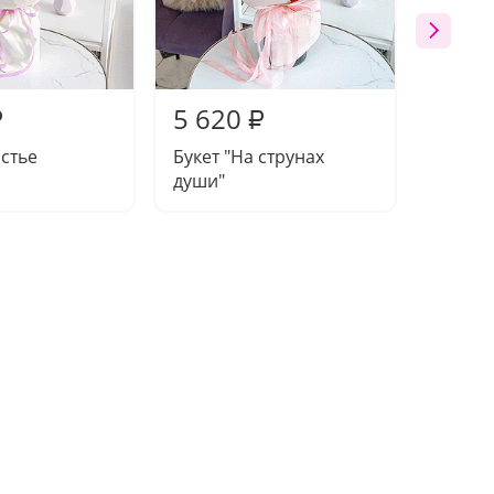
5 620
5 15
₽
₽
астье
Букет "На струнах
Букет 
души"