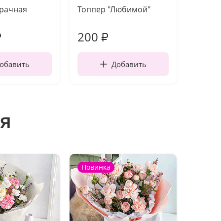
зрачная
Топпер "Любимой"
Открыт
работы
200
210
₽
₽
обавить
Добавить
я
Новинка
Новин