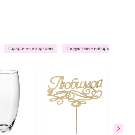
Подарочные корзины
Продуктовые наборы
Мужск