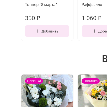
Топпер "8 марта"
Раффаэлло
350
1 060
₽
₽
Добавить
Доба
Новинка
Новинка