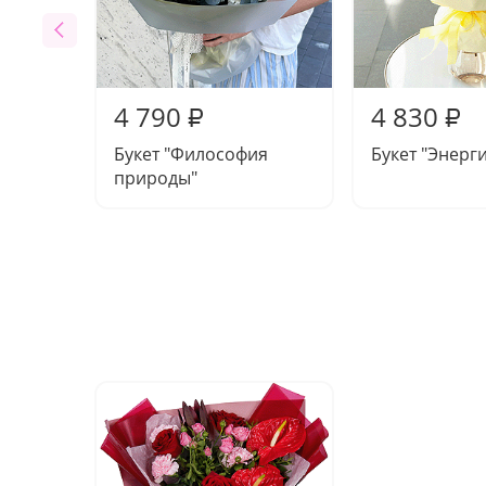
4 790
4 830
₽
₽
Букет "Философия
Букет "Энерг
природы"