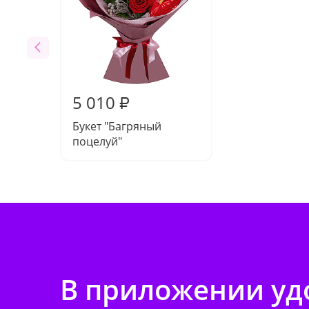
5 010
₽
Букет "Багряный
поцелуй"
В приложении удо