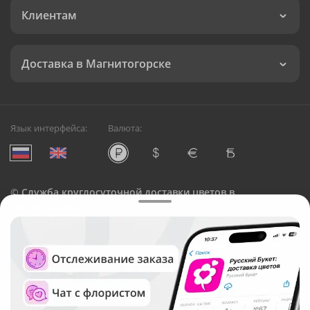
Клиентам
Доставка в Магнитогорске
Язык интерфейса:
Валюта:
©
Служба круглосуточной доставки цветов в
Магнитогорске
Русский Букет, 2026
Общество с ограниченной ответственностью «Технология»
ОГРН: 1195476081745, ИНН: 5410081997
Юридический адрес: г. Новосибирск, ул. Ипподромская,
д.42, оф. 3