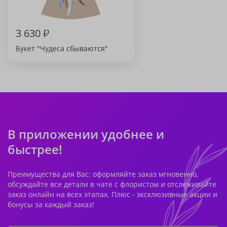
3 630
₽
Букет "Чудеса сбываются"
В приложении удобнее и
быстрее!
Преимущества для Вас: оформляйте заказ мгновенно,
обсуждайте все детали в чате с флористом и отслеживайте
заказ онлайн на всех этапах. Плюс - эксклюзивные акции и
бонусы за каждый заказ!