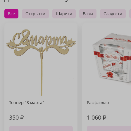
Все
Открытки
Шарики
Вазы
Сладости
Топпер "8 марта"
Раффаэлло
350
₽
1 060
₽