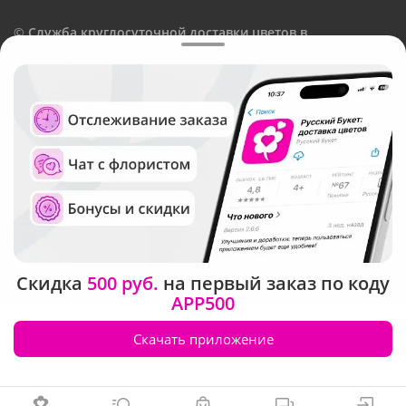
©
Служба круглосуточной доставки цветов в
Магнитогорске
Русский Букет, 2026
Общество с ограниченной ответственностью «Технология»
ОГРН: 1195476081745, ИНН: 5410081997
Юридический адрес: г. Новосибирск, ул. Ипподромская,
д.42, оф. 3
Рейтинг Русского букета
Скидка
500 руб.
на первый заказ по коду
APP500
Скачать приложение
Заказать