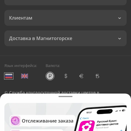
Клиентам
Доставка в Магнитогорске
Язык интерфейса:
Валюта:
©
Служба круглосуточной доставки цветов в
Магнитогорске
Русский Букет, 2026
Общество с ограниченной ответственностью «Технология»
ОГРН: 1195476081745, ИНН: 5410081997
Юридический адрес: г. Новосибирск, ул. Ипподромская,