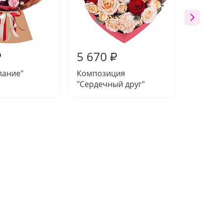
5 670
9 39
₽
₽
лание"
Композиция
Букет 
"Сердечный друг"
эмоци