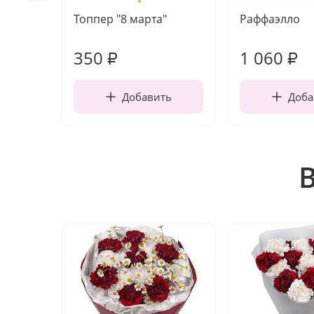
Топпер "8 марта"
Раффаэлло
350
1 060
₽
₽
Добавить
Доба