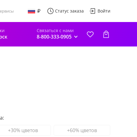
Статус заказа
Войти
ервисы
ки
Связаться с нами
рск
8-800-333-0905
а:
+30% цветов
+60% цветов