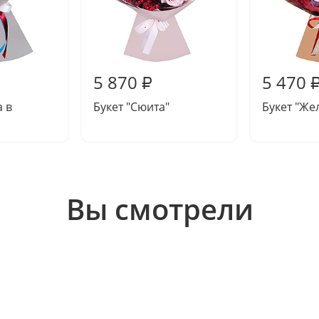
5 870
5 470
₽
а в
Букет "Сюита"
Букет "Же
Вы смотрели