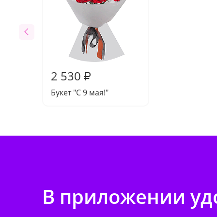
2 530
₽
Букет "С 9 мая!"
В приложении удо