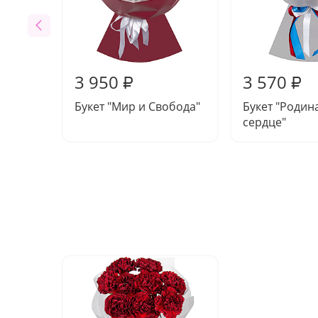
3 950
3 570
₽
₽
Букет "Мир и Свобода"
Букет "Родин
сердце"