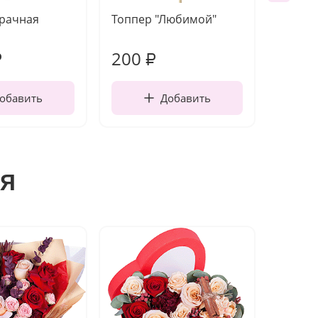
зрачная
Топпер "Любимой"
Открыт
работы
200
210
₽
₽
обавить
Добавить
я
Новин