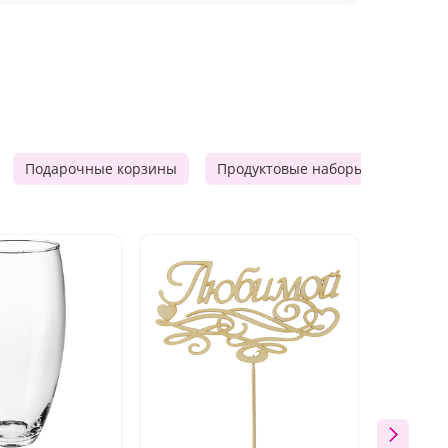
Подарочные корзины
Продуктовые наборы
Мужск