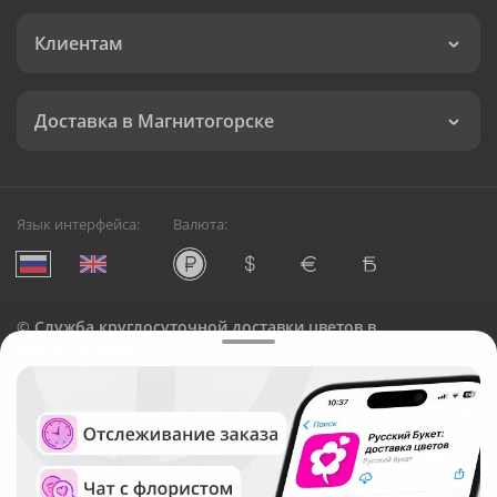
Клиентам
Доставка в Магнитогорске
Язык интерфейса:
Валюта:
©
Служба круглосуточной доставки цветов в
Магнитогорске
Русский Букет, 2026
Общество с ограниченной ответственностью «Технология»
ОГРН: 1195476081745, ИНН: 5410081997
Юридический адрес: г. Новосибирск, ул. Ипподромская,
д.42, оф. 3