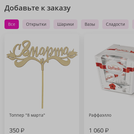
Добавьте к заказу
Все
Открытки
Шарики
Вазы
Сладости
Топпер "8 марта"
Раффаэлло
350
₽
1 060
₽