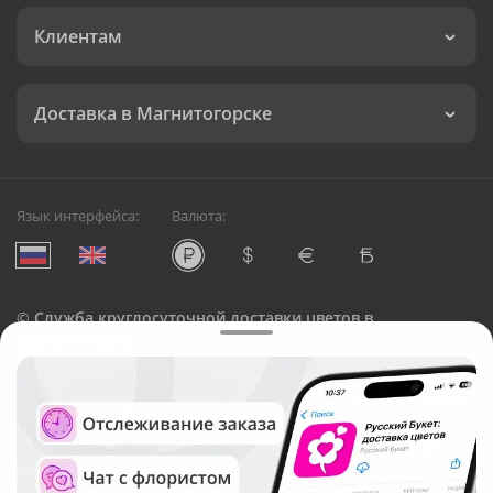
Клиентам
Доставка в Магнитогорске
Язык интерфейса:
Валюта:
©
Служба круглосуточной доставки цветов в
Магнитогорске
Русский Букет, 2026
Общество с ограниченной ответственностью «Технология»
ОГРН: 1195476081745, ИНН: 5410081997
Юридический адрес: г. Новосибирск, ул. Ипподромская,
д.42, оф. 3