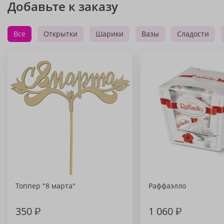
Добавьте к заказу
Все
Открытки
Шарики
Вазы
Сладости
Топпер "8 марта"
Раффаэлло
350
₽
1 060
₽