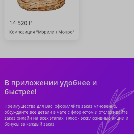
14 520
₽
Композиция "Мэрилин Монро"
В приложении удобнее и
быстрее!
Преимущества для Вас: оформляйте заказ мгновенно,
обсуждайте все детали в чате с флористом и отслеживайте
заказ онлайн на всех этапах. Плюс - эксклюзивные акции и
бонусы за каждый заказ!