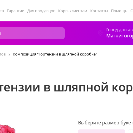
та
Гарантии
Для продавцов
Корп. клиентам
Контакты
Помощь
С
Город достав
Магнитого
тов
Композиция "Гортензии в шляпной коробке"
тензии в шляпной кор
Выберите размер букет