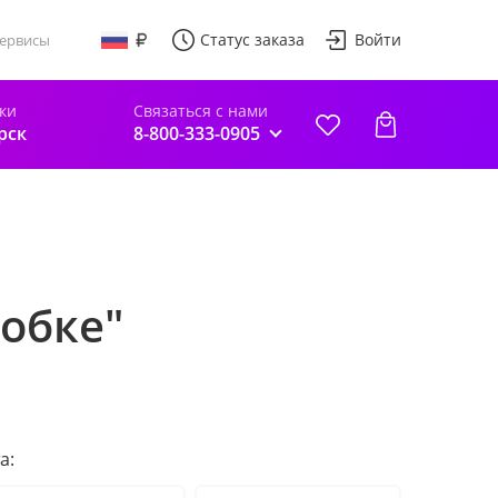
Статус заказа
Войти
ервисы
ки
Связаться с нами
рск
8-800-333-0905
обке"
а: