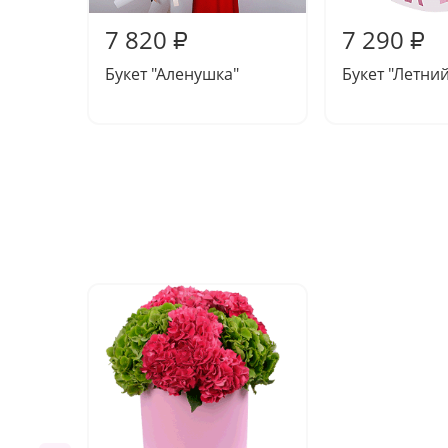
7 820
7 290
₽
₽
Букет "Аленушка"
Букет "Летни