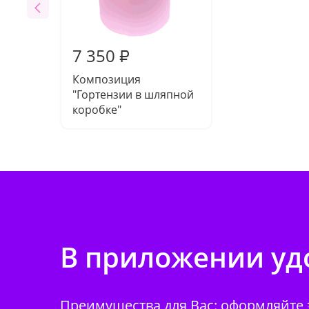
7 350
₽
Композиция
"Гортензии в шляпной
коробке"
В приложении удо
Преимущества для Вас: оформляйте з