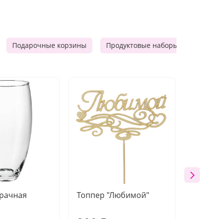
Подарочные корзины
Продуктовые наборы
Мужск
зрачная
Топпер "Любимой"
Открыт
работы