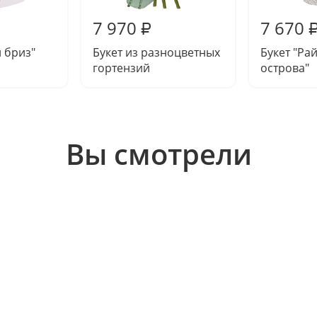
7 970
7 670
₽
й бриз"
Букет из разноцветных
Букет "Ра
гортензий
острова"
Вы смотрели