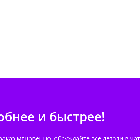
бнее и быстрее!
аказ мгновенно, обсуждайте все детали в ча