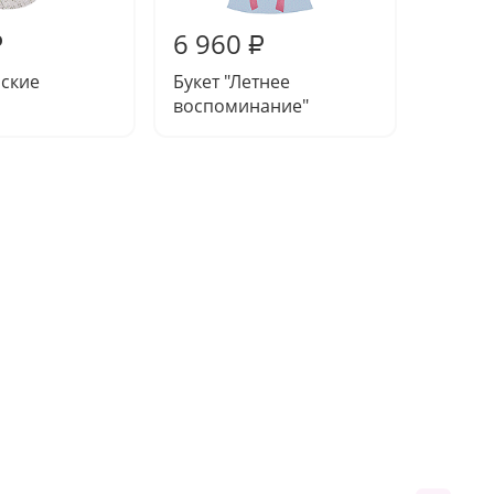
6 960
7 03
₽
₽
йские
Букет "Летнее
Букет 
воспоминание"