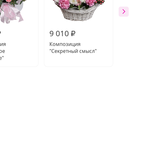
9 010
8 91
₽
₽
ия
Композиция
Компо
ое
"Секретный смысл"
"Проб
е"
будуще