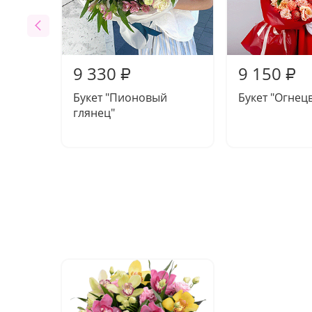
9 330
9 150
₽
₽
Букет "Пионовый
Букет "Огнец
глянец"