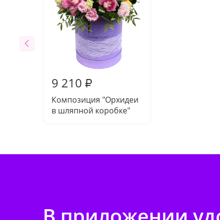
9 210
₽
Композиция "Орхидеи
в шляпной коробке"
В приложении удо