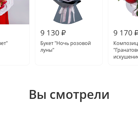
9 130
9 170
₽
вет"
Букет "Ночь розовой
Композиц
луны"
"Гранатов
искушени
Вы смотрели