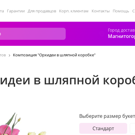
та
Гарантии
Для продавцов
Корп. клиентам
Контакты
Помощь
С
Город достав
Магнитого
тов
Композиция "Орхидеи в шляпной коробке"
идеи в шляпной коро
Выберите размер букет
Стандарт