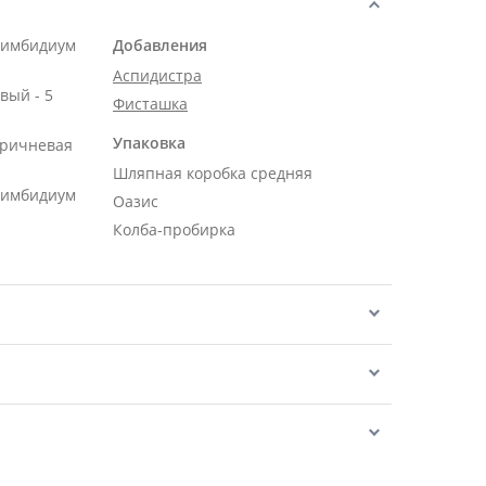
Цимбидиум
Добавления
Аспидистра
вый - 5
Фисташка
Упаковка
оричневая
Шляпная коробка средняя
Цимбидиум
Оазис
Колба-пробирка