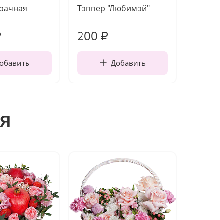
зрачная
Топпер "Любимой"
Открыт
работы
200
210
₽
₽
обавить
Добавить
я