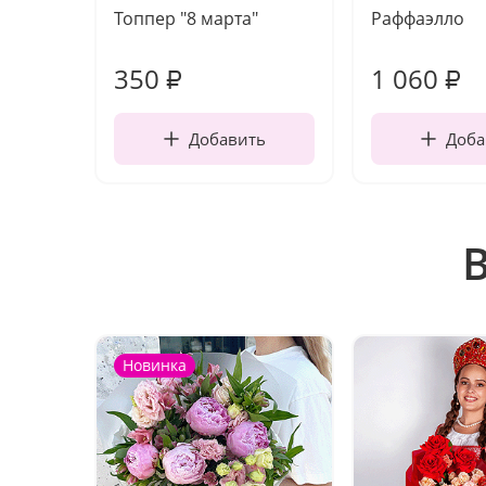
Топпер "8 марта"
Раффаэлло
350
1 060
₽
₽
Добавить
Доба
Новинка