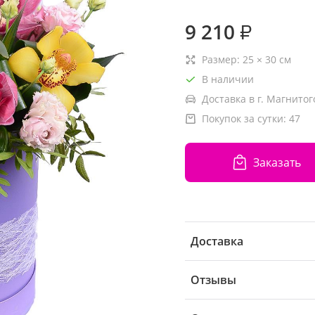
9 210
₽
Размер:
25
×
30
см
В наличии
Доставка в г. Магнитог
Покупок за сутки:
47
Заказать
Доставка
Отзывы