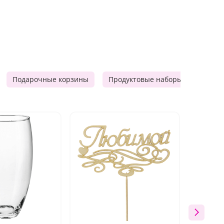
Подарочные корзины
Продуктовые наборы
Мужск