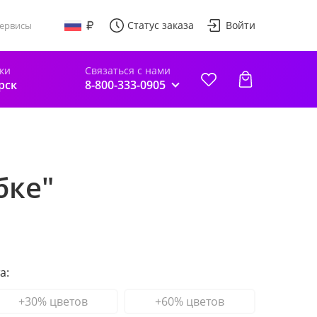
Статус заказа
Войти
ервисы
ки
Связаться с нами
рск
8-800-333-0905
бке"
а:
+30% цветов
+60% цветов