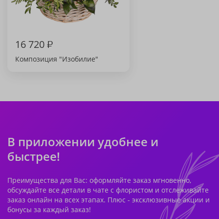
16 720
₽
Композиция "Изобилие"
В приложении удобнее и
быстрее!
Преимущества для Вас: оформляйте заказ мгновенно,
обсуждайте все детали в чате с флористом и отслеживайте
заказ онлайн на всех этапах. Плюс - эксклюзивные акции и
бонусы за каждый заказ!