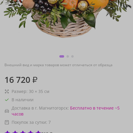
Внешний вид и марка товаров может отличаться от образца
16 720
₽
Размер:
30
×
35
см
В наличии
Доставка в г. Магнитогорск:
Бесплатно
в течение ~5
часов
Покупок за сутки:
7