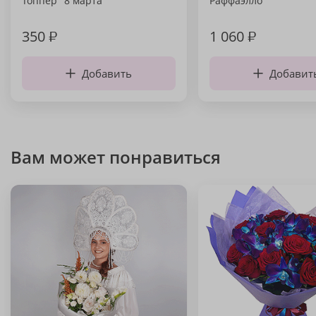
Топпер "8 марта"
Раффаэлло
350
₽
1 060
₽
Добавить
Добавит
Вам может понравиться