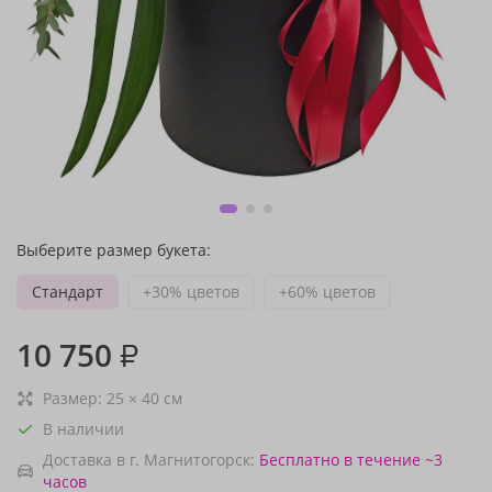
Выберите размер букета:
Стандарт
+30% цветов
+60% цветов
10 750
₽
Размер:
25
×
40
см
В наличии
Доставка в г. Магнитогорск:
Бесплатно
в течение ~3
часов