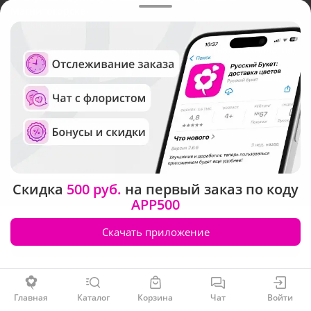
Магнитогорске
Русский Букет, 2026
Общество с ограниченной ответственностью «Технология»
ОГРН: 1195476081745, ИНН: 5410081997
Юридический адрес: г. Новосибирск, ул. Ипподромская,
д.42, оф. 3
Рейтинг Русского букета
Скидка
500 руб.
на первый заказ по коду
APP500
Скачать приложение
Заказать
Главная
Каталог
Корзина
Чат
Войти