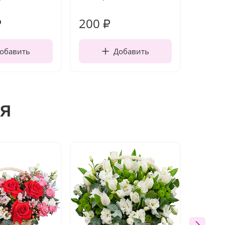
работы
200
210
₽
₽
обавить
Добавить
я
Хит п