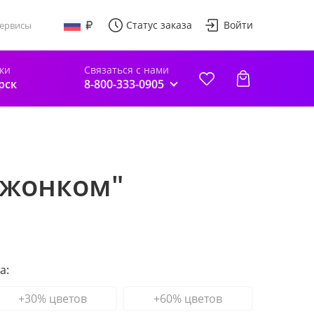
Статус заказа
Войти
ервисы
ки
Связаться с нами
рск
8-800-333-0905
ежонком"
а:
+30% цветов
+60% цветов