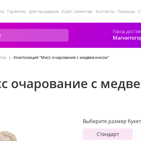
та
Гарантии
Для продавцов
Корп. клиентам
Контакты
Помощь
С
Город достав
Магнитого
тов
Композиция "Мисс очарование с медвежонком"
с очарование с медв
Выберите размер букет
Стандарт