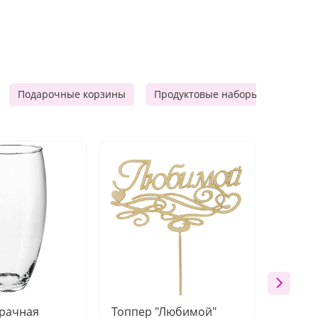
Подарочные корзины
Продуктовые наборы
Мужск
зрачная
Топпер "Любимой"
Открыт