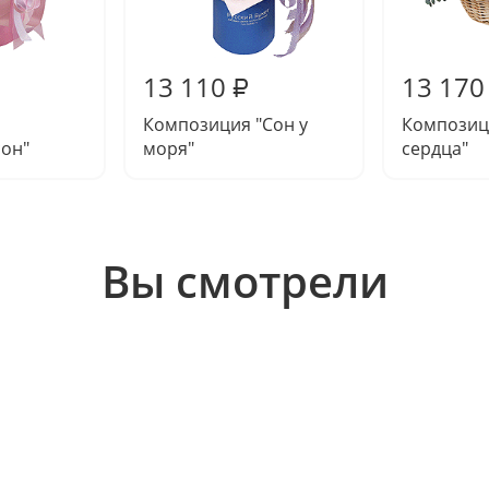
13 110
13 170
₽
Композиция "Сон у
Композиц
сон"
моря"
сердца"
Вы смотрели