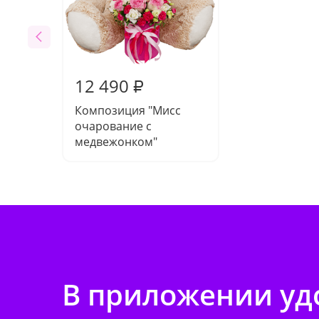
12 490
₽
Композиция "Мисс
очарование с
медвежонком"
В приложении удо