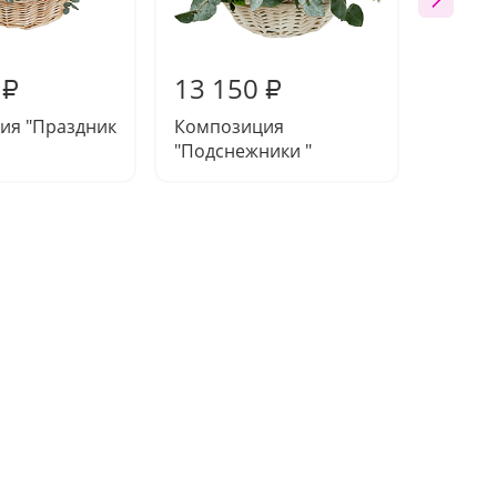
13 150
12 9
₽
₽
ия "Праздник
Композиция
Букет 
"Подснежники "